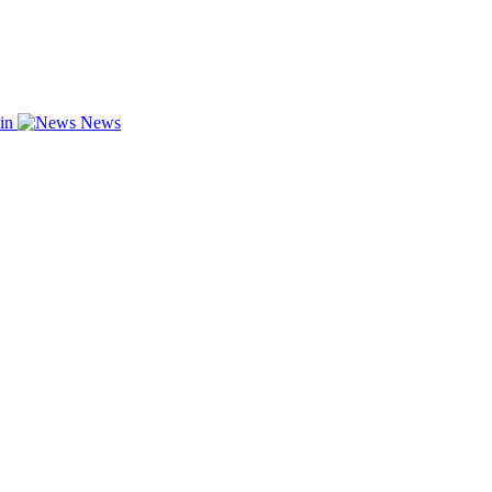
zin
News