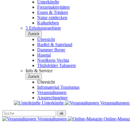
Unterkünfte
Freizeitaktivitäten
Essen & Trinken
Natur entdecken
Kulturleben
5 Erholungsgebiete
Zurück
Übersicht
Barßel & Saterland
Dammer Berge
Hasetal
Nordkreis Vechta
Thülsfelder Talsperre
Info & Service
Zurück
Übersicht
Infomaterial Tourismus
Veranstaltungen
Ansprechpartner
Unterkünfte
Veranstaltunge
Veranstaltungen
Online-Maga