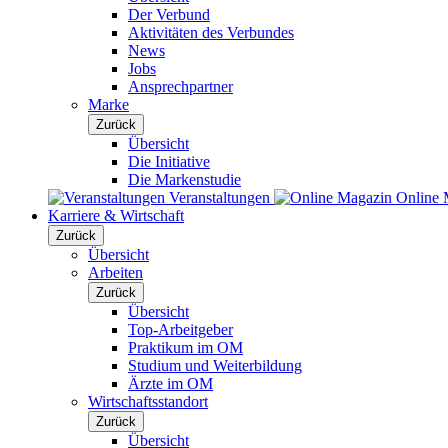
Der Verbund
Aktivitäten des Verbundes
News
Jobs
Ansprechpartner
Marke
Zurück
Übersicht
Die Initiative
Die Markenstudie
Veranstaltungen
Online 
Karriere & Wirtschaft
Zurück
Übersicht
Arbeiten
Zurück
Übersicht
Top-Arbeitgeber
Praktikum im OM
Studium und Weiterbildung
Ärzte im OM
Wirtschaftsstandort
Zurück
Übersicht