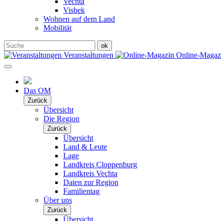
Vechta
Visbek
Wohnen auf dem Land
Mobilität
Veranstaltungen
Online-Maga
Das OM
Zurück
Übersicht
Die Region
Zurück
Übersicht
Land & Leute
Lage
Landkreis Cloppenburg
Landkreis Vechta
Daten zur Region
Familientag
Über uns
Zurück
Übersicht