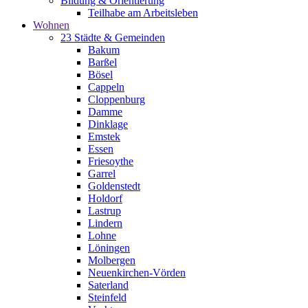
Bildung & Orientierung
Teilhabe am Arbeitsleben
Wohnen
23 Städte & Gemeinden
Bakum
Barßel
Bösel
Cappeln
Cloppenburg
Damme
Dinklage
Emstek
Essen
Friesoythe
Garrel
Goldenstedt
Holdorf
Lastrup
Lindern
Lohne
Löningen
Molbergen
Neuenkirchen-Vörden
Saterland
Steinfeld