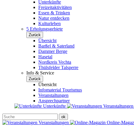
Unterkünfte
Freizeitaktivitäten
Essen & Trinken
Natur entdecken
Kulturleben
5 Erholungsgebiete
Zurück
Übersicht
Barßel & Saterland
Dammer Berge
Hasetal
Nordkreis Vechta
Thülsfelder Talsperre
Info & Service
Zurück
Übersicht
Infomaterial Tourismus
Veranstaltungen
Ansprechpartner
Unterkünfte
Veranstaltunge
Veranstaltungen
Online-Maga