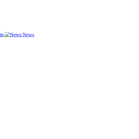
zin
News