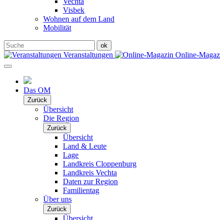
Vechta
Visbek
Wohnen auf dem Land
Mobilität
Veranstaltungen
Online-Maga
Das OM
Zurück
Übersicht
Die Region
Zurück
Übersicht
Land & Leute
Lage
Landkreis Cloppenburg
Landkreis Vechta
Daten zur Region
Familientag
Über uns
Zurück
Übersicht