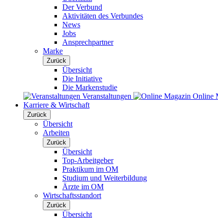
Der Verbund
Aktivitäten des Verbundes
News
Jobs
Ansprechpartner
Marke
Zurück
Übersicht
Die Initiative
Die Markenstudie
Veranstaltungen
Online 
Karriere & Wirtschaft
Zurück
Übersicht
Arbeiten
Zurück
Übersicht
Top-Arbeitgeber
Praktikum im OM
Studium und Weiterbildung
Ärzte im OM
Wirtschaftsstandort
Zurück
Übersicht