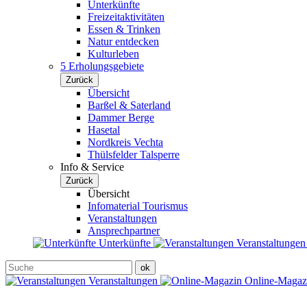
Unterkünfte
Freizeitaktivitäten
Essen & Trinken
Natur entdecken
Kulturleben
5 Erholungsgebiete
Zurück
Übersicht
Barßel & Saterland
Dammer Berge
Hasetal
Nordkreis Vechta
Thülsfelder Talsperre
Info & Service
Zurück
Übersicht
Infomaterial Tourismus
Veranstaltungen
Ansprechpartner
Unterkünfte
Veranstaltunge
Veranstaltungen
Online-Maga