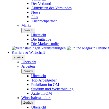
Der Verbund
Aktivitäten des Verbundes
News
Jobs
Ansprechpartner
Marke
Zurück
Übersicht
Die Initiative
Die Markenstudie
Veranstaltungen
Online 
Karriere & Wirtschaft
Zurück
Übersicht
Arbeiten
Zurück
Übersicht
Top-Arbeitgeber
Praktikum im OM
Studium und Weiterbildung
Ärzte im OM
Wirtschaftsstandort
Zurück
Übersicht