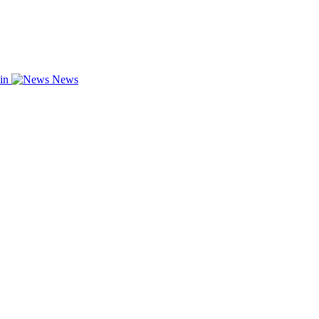
zin
News