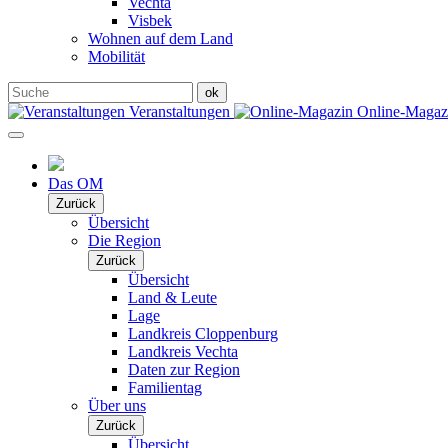
Vechta
Visbek
Wohnen auf dem Land
Mobilität
Veranstaltungen
Online-Maga
Das OM
Zurück
Übersicht
Die Region
Zurück
Übersicht
Land & Leute
Lage
Landkreis Cloppenburg
Landkreis Vechta
Daten zur Region
Familientag
Über uns
Zurück
Übersicht