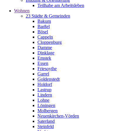
Bildung & Orientierung
Teilhabe am Arbeitsleben
Wohnen
23 Städte & Gemeinden
Bakum
Barßel
Bösel
Cappeln
Cloppenburg
Damme
Dinklage
Emstek
Essen
Friesoythe
Garrel
Goldenstedt
Holdorf
Lastrup
Lindern
Lohne
Löningen
Molbergen
Neuenkirchen-Vörden
Saterland
Steinfeld