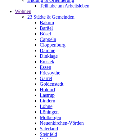
Bildung & Orientierung
Teilhabe am Arbeitsleben
Wohnen
23 Städte & Gemeinden
Bakum
Barßel
Bösel
Cappeln
Cloppenburg
Damme
Dinklage
Emstek
Essen
Friesoythe
Garrel
Goldenstedt
Holdorf
Lastrup
Lindern
Lohne
Löningen
Molbergen
Neuenkirchen-Vörden
Saterland
Steinfeld