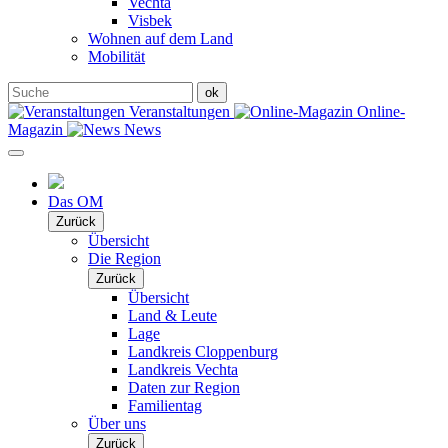
Vechta
Visbek
Wohnen auf dem Land
Mobilität
Veranstaltungen
Online-
Magazin
News
Das OM
Zurück
Übersicht
Die Region
Zurück
Übersicht
Land & Leute
Lage
Landkreis Cloppenburg
Landkreis Vechta
Daten zur Region
Familientag
Über uns
Zurück