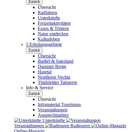
Zurück
Übersicht
Radfahren
Unterkünfte
Freizeitaktivitäten
Essen & Trinken
Natur entdecken
Kulturleben
5 Erholungsgebiete
Zurück
Übersicht
Barßel & Saterland
Dammer Berge
Hasetal
Nordkreis Vechta
Thülsfelder Talsperre
Info & Service
Zurück
Übersicht
Infomaterial Tourismus
Veranstaltungen
Ansprechpartner
Unterkünfte
Veranstaltungen
Radtouren
Online-Magazin