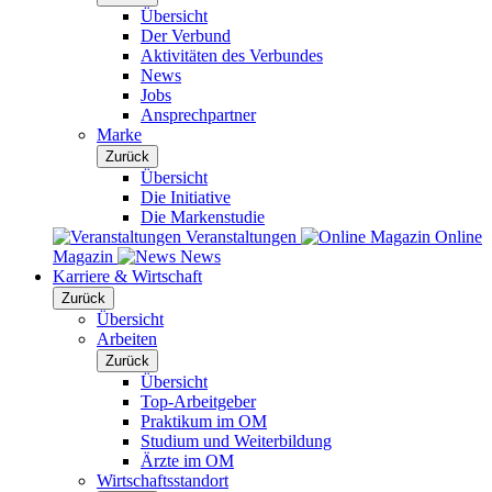
Übersicht
Der Verbund
Aktivitäten des Verbundes
News
Jobs
Ansprechpartner
Marke
Zurück
Übersicht
Die Initiative
Die Markenstudie
Veranstaltungen
Online
Magazin
News
Karriere & Wirtschaft
Zurück
Übersicht
Arbeiten
Zurück
Übersicht
Top-Arbeitgeber
Praktikum im OM
Studium und Weiterbildung
Ärzte im OM
Wirtschaftsstandort