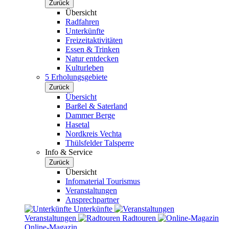
Zurück
Übersicht
Radfahren
Unterkünfte
Freizeitaktivitäten
Essen & Trinken
Natur entdecken
Kulturleben
5 Erholungsgebiete
Zurück
Übersicht
Barßel & Saterland
Dammer Berge
Hasetal
Nordkreis Vechta
Thülsfelder Talsperre
Info & Service
Zurück
Übersicht
Infomaterial Tourismus
Veranstaltungen
Ansprechpartner
Unterkünfte
Veranstaltungen
Radtouren
Online-Magazin