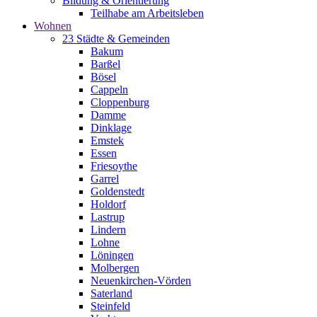
Bildung & Orientierung
Teilhabe am Arbeitsleben
Wohnen
23 Städte & Gemeinden
Bakum
Barßel
Bösel
Cappeln
Cloppenburg
Damme
Dinklage
Emstek
Essen
Friesoythe
Garrel
Goldenstedt
Holdorf
Lastrup
Lindern
Lohne
Löningen
Molbergen
Neuenkirchen-Vörden
Saterland
Steinfeld