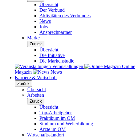
Übersicht
Der Verbund
Aktivitäten des Verbundes
News
Jobs
Ansprechpartner
Marke
Zurück
Übersicht
Die Initiative
Die Markenstudie
Veranstaltungen
Online
Magazin
News
Karriere & Wirtschaft
Zurück
Übersicht
Arbeiten
Zurück
Übersicht
Top-Arbeitgeber
Praktikum im OM
Studium und Weiterbildung
Ärzte im OM
Wirtschaftsstandort