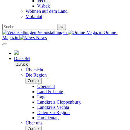
Vechta
Visbek
Wohnen auf dem Land
Mobilität
Veranstaltungen
Online-
Magazin
News
Das OM
Zurück
Übersicht
Die Region
Zurück
Übersicht
Land & Leute
Lage
Landkreis Cloppenburg
Landkreis Vechta
Daten zur Region
Familientag
Über uns
Zurück