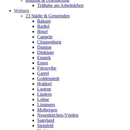
Bildung & Orientierung
Teilhabe am Arbeitsleben
Wohnen
23 Städte & Gemeinden
Bakum
Barßel
Bösel
Cappeln
Cloppenburg
Damme
Dinklage
Emstek
Essen
Friesoythe
Garrel
Goldenstedt
Holdorf
Lastrup
Lindern
Lohne
Löningen
Molbergen
Neuenkirchen-Vörden
Saterland
Steinfeld