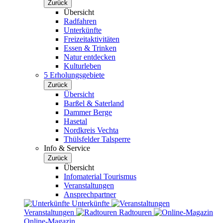
Zurück
Übersicht
Radfahren
Unterkünfte
Freizeitaktivitäten
Essen & Trinken
Natur entdecken
Kulturleben
5 Erholungsgebiete
Zurück
Übersicht
Barßel & Saterland
Dammer Berge
Hasetal
Nordkreis Vechta
Thülsfelder Talsperre
Info & Service
Zurück
Übersicht
Infomaterial Tourismus
Veranstaltungen
Ansprechpartner
Unterkünfte
Veranstaltungen
Radtouren
Online-Magazin