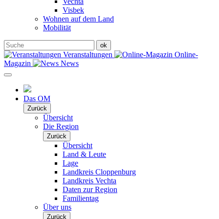
Vechta
Visbek
Wohnen auf dem Land
Mobilität
Veranstaltungen
Online-
Magazin
News
Das OM
Zurück
Übersicht
Die Region
Zurück
Übersicht
Land & Leute
Lage
Landkreis Cloppenburg
Landkreis Vechta
Daten zur Region
Familientag
Über uns
Zurück