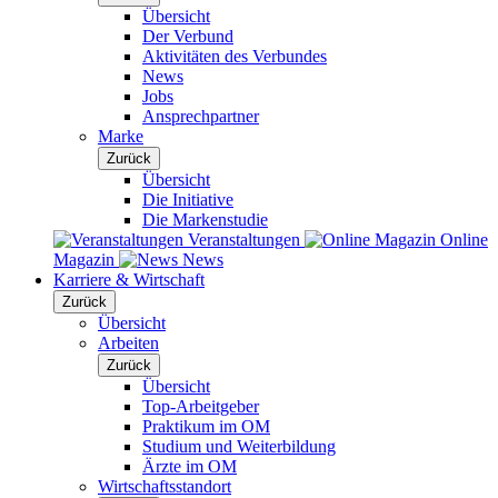
Übersicht
Der Verbund
Aktivitäten des Verbundes
News
Jobs
Ansprechpartner
Marke
Zurück
Übersicht
Die Initiative
Die Markenstudie
Veranstaltungen
Online
Magazin
News
Karriere & Wirtschaft
Zurück
Übersicht
Arbeiten
Zurück
Übersicht
Top-Arbeitgeber
Praktikum im OM
Studium und Weiterbildung
Ärzte im OM
Wirtschaftsstandort