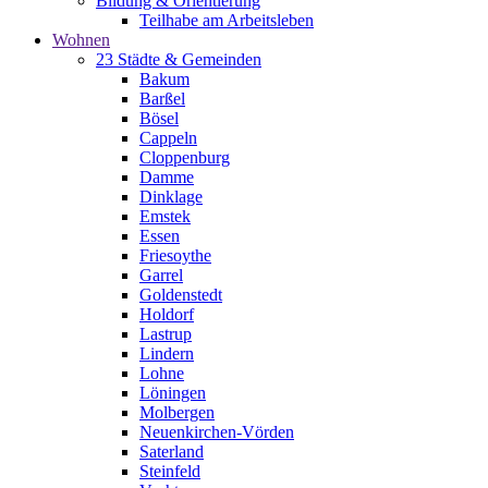
Bildung & Orientierung
Teilhabe am Arbeitsleben
Wohnen
23 Städte & Gemeinden
Bakum
Barßel
Bösel
Cappeln
Cloppenburg
Damme
Dinklage
Emstek
Essen
Friesoythe
Garrel
Goldenstedt
Holdorf
Lastrup
Lindern
Lohne
Löningen
Molbergen
Neuenkirchen-Vörden
Saterland
Steinfeld