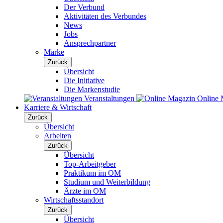
Der Verbund
Aktivitäten des Verbundes
News
Jobs
Ansprechpartner
Marke
Zurück
Übersicht
Die Initiative
Die Markenstudie
Veranstaltungen
Online 
Karriere & Wirtschaft
Zurück
Übersicht
Arbeiten
Zurück
Übersicht
Top-Arbeitgeber
Praktikum im OM
Studium und Weiterbildung
Ärzte im OM
Wirtschaftsstandort
Zurück
Übersicht