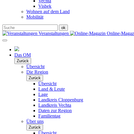
Vechta
Visbek
Wohnen auf dem Land
Mobilität
Veranstaltungen
Online-Maga
Das OM
Zurück
Übersicht
Die Region
Zurück
Übersicht
Land & Leute
Lage
Landkreis Cloppenburg
Landkreis Vechta
Daten zur Region
Familientag
Über uns
Zurück
Übersicht