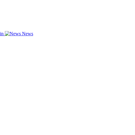
zin
News