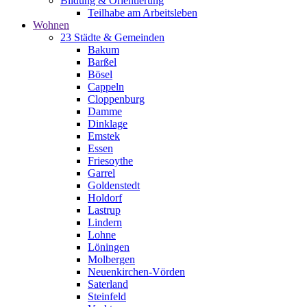
Bildung & Orientierung
Teilhabe am Arbeitsleben
Wohnen
23 Städte & Gemeinden
Bakum
Barßel
Bösel
Cappeln
Cloppenburg
Damme
Dinklage
Emstek
Essen
Friesoythe
Garrel
Goldenstedt
Holdorf
Lastrup
Lindern
Lohne
Löningen
Molbergen
Neuenkirchen-Vörden
Saterland
Steinfeld