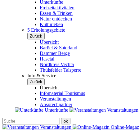
Unterkünfte
Freizeitaktivitäten
Essen & Trinken
Natur entdecken
Kulturleben
5 Erholungsgebiete
Zurück
Übersicht
Barßel & Saterland
Dammer Berge
Hasetal
Nordkreis Vechta
Thülsfelder Talsperre
Info & Service
Zurück
Übersicht
Infomaterial Tourismus
Veranstaltungen
Ansprechpartner
Unterkünfte
Veranstaltunge
Veranstaltungen
Online-Maga