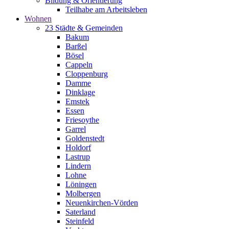
Bildung & Orientierung
Teilhabe am Arbeitsleben
Wohnen
23 Städte & Gemeinden
Bakum
Barßel
Bösel
Cappeln
Cloppenburg
Damme
Dinklage
Emstek
Essen
Friesoythe
Garrel
Goldenstedt
Holdorf
Lastrup
Lindern
Lohne
Löningen
Molbergen
Neuenkirchen-Vörden
Saterland
Steinfeld