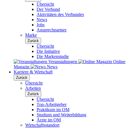
Übersicht
Der Verbund
Aktivitäten des Verbundes
News
Jobs
Ansprechpartner
Marke
Zurück
Übersicht
Die Initiative
Die Markenstudie
Veranstaltungen
Online
Magazin
News
Karriere & Wirtschaft
Zurück
Übersicht
Arbeiten
Zurück
Übersicht
Top-Arbeitgeber
Praktikum im OM
Studium und Weiterbildung
Ärzte im OM
Wirtschaftsstandort