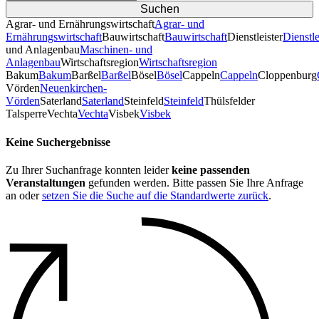
Agrar- und Ernährungswirtschaft
Agrar- und
Ernährungswirtschaft
Bauwirtschaft
Bauwirtschaft
Dienstleister
Dienstle
und Anlagenbau
Maschinen- und
Anlagenbau
Wirtschaftsregion
Wirtschaftsregion
Bakum
Bakum
Barßel
Barßel
Bösel
Bösel
Cappeln
Cappeln
Cloppenburg
Vörden
Neuenkirchen-
Vörden
Saterland
Saterland
Steinfeld
Steinfeld
Thülsfelder
TalsperreVechta
Vechta
Visbek
Visbek
Keine Suchergebnisse
Zu Ihrer Suchanfrage konnten leider
keine passenden
Veranstaltungen
gefunden werden. Bitte passen Sie Ihre Anfrage
an oder
setzen Sie die Suche auf die Standardwerte zurück
.