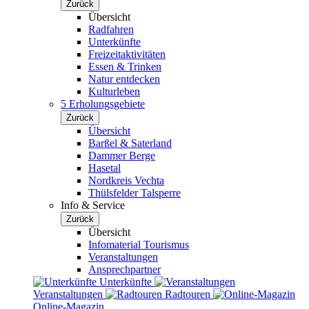
Zurück
Übersicht
Radfahren
Unterkünfte
Freizeitaktivitäten
Essen & Trinken
Natur entdecken
Kulturleben
5 Erholungsgebiete
Zurück
Übersicht
Barßel & Saterland
Dammer Berge
Hasetal
Nordkreis Vechta
Thülsfelder Talsperre
Info & Service
Zurück
Übersicht
Infomaterial Tourismus
Veranstaltungen
Ansprechpartner
Unterkünfte
Veranstaltungen
Radtouren
Online-Magazin