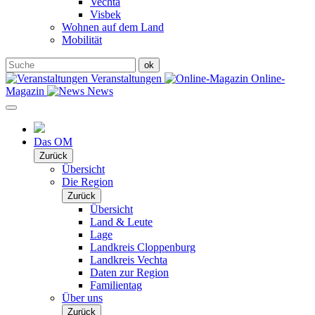
Vechta
Visbek
Wohnen auf dem Land
Mobilität
Veranstaltungen
Online-
Magazin
News
Das OM
Zurück
Übersicht
Die Region
Zurück
Übersicht
Land & Leute
Lage
Landkreis Cloppenburg
Landkreis Vechta
Daten zur Region
Familientag
Über uns
Zurück