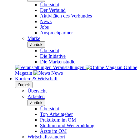
Übersicht
Der Verbund
Aktivitäten des Verbundes
News
Jobs
Ansprechpartner
Marke
Zurück
Übersicht
Die Initiative
Die Markenstudie
Veranstaltungen
Online
Magazin
News
Karriere & Wirtschaft
Zurück
Übersicht
Arbeiten
Zurück
Übersicht
Top-Arbeitgeber
Praktikum im OM
Studium und Weiterbildung
Ärzte im OM
Wirtschaftsstandort