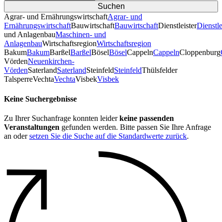
Agrar- und Ernährungswirtschaft
Agrar- und
Ernährungswirtschaft
Bauwirtschaft
Bauwirtschaft
Dienstleister
Dienstle
und Anlagenbau
Maschinen- und
Anlagenbau
Wirtschaftsregion
Wirtschaftsregion
Bakum
Bakum
Barßel
Barßel
Bösel
Bösel
Cappeln
Cappeln
Cloppenburg
Vörden
Neuenkirchen-
Vörden
Saterland
Saterland
Steinfeld
Steinfeld
Thülsfelder
TalsperreVechta
Vechta
Visbek
Visbek
Keine Suchergebnisse
Zu Ihrer Suchanfrage konnten leider
keine passenden
Veranstaltungen
gefunden werden. Bitte passen Sie Ihre Anfrage
an oder
setzen Sie die Suche auf die Standardwerte zurück
.