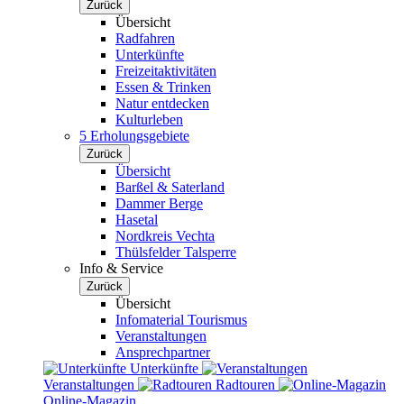
Zurück
Übersicht
Radfahren
Unterkünfte
Freizeitaktivitäten
Essen & Trinken
Natur entdecken
Kulturleben
5 Erholungsgebiete
Zurück
Übersicht
Barßel & Saterland
Dammer Berge
Hasetal
Nordkreis Vechta
Thülsfelder Talsperre
Info & Service
Zurück
Übersicht
Infomaterial Tourismus
Veranstaltungen
Ansprechpartner
Unterkünfte
Veranstaltungen
Radtouren
Online-Magazin