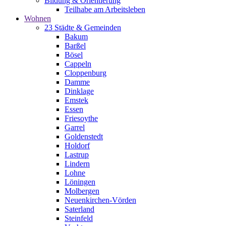
Bildung & Orientierung
Teilhabe am Arbeitsleben
Wohnen
23 Städte & Gemeinden
Bakum
Barßel
Bösel
Cappeln
Cloppenburg
Damme
Dinklage
Emstek
Essen
Friesoythe
Garrel
Goldenstedt
Holdorf
Lastrup
Lindern
Lohne
Löningen
Molbergen
Neuenkirchen-Vörden
Saterland
Steinfeld