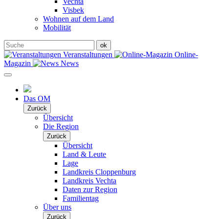
Vechta
Visbek
Wohnen auf dem Land
Mobilität
Veranstaltungen
Online-
Magazin
News
Das OM
Zurück
Übersicht
Die Region
Zurück
Übersicht
Land & Leute
Lage
Landkreis Cloppenburg
Landkreis Vechta
Daten zur Region
Familientag
Über uns
Zurück