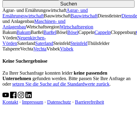
Agrar- und Ernährungswirtschaft
Agrar- und
Ernährungswirtschaft
Bauwirtschaft
Bauwirtschaft
Dienstleister
Dienstle
und Anlagenbau
Maschinen- und
Anlagenbau
Wirtschaftsregion
Wirtschaftsregion
Bakum
Bakum
Barßel
Barßel
Bösel
Bösel
Cappeln
Cappeln
Cloppenburg
Vörden
Neuenkirchen-
Vörden
Saterland
Saterland
Steinfeld
Steinfeld
Thülsfelder
TalsperreVechta
Vechta
Visbek
Visbek
Keine Suchergebnisse
Zu Ihrer Suchanfrage konnten leider
keine passenden
Unternehmen
gefunden werden. Bitte passen Sie Ihre Anfrage an
oder
setzen Sie die Suche auf die Standardwerte zurück
.
Kontakt
·
Impressum
·
Datenschutz
·
Barrierefreiheit