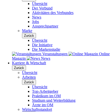
Übersicht
Der Verbund
Aktivitäten des Verbundes
News
Jobs
Ansprechpartner
Marke
Zurück
Übersicht
Die Initiative
Die Markenstudie
Veranstaltungen
Online
Magazin
News
Karriere & Wirtschaft
Zurück
Übersicht
Arbeiten
Zurück
Übersicht
Top-Arbeitgeber
Praktikum im OM
Studium und Weiterbildung
Ärzte im OM
Wirtschaftsstandort