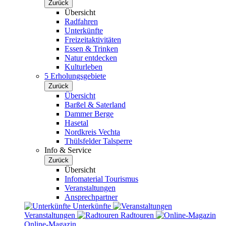
Zurück
Übersicht
Radfahren
Unterkünfte
Freizeitaktivitäten
Essen & Trinken
Natur entdecken
Kulturleben
5 Erholungsgebiete
Zurück
Übersicht
Barßel & Saterland
Dammer Berge
Hasetal
Nordkreis Vechta
Thülsfelder Talsperre
Info & Service
Zurück
Übersicht
Infomaterial Tourismus
Veranstaltungen
Ansprechpartner
Unterkünfte
Veranstaltungen
Radtouren
Online-Magazin