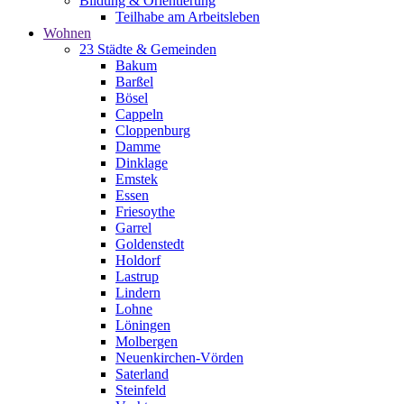
Bildung & Orientierung
Teilhabe am Arbeitsleben
Wohnen
23 Städte & Gemeinden
Bakum
Barßel
Bösel
Cappeln
Cloppenburg
Damme
Dinklage
Emstek
Essen
Friesoythe
Garrel
Goldenstedt
Holdorf
Lastrup
Lindern
Lohne
Löningen
Molbergen
Neuenkirchen-Vörden
Saterland
Steinfeld