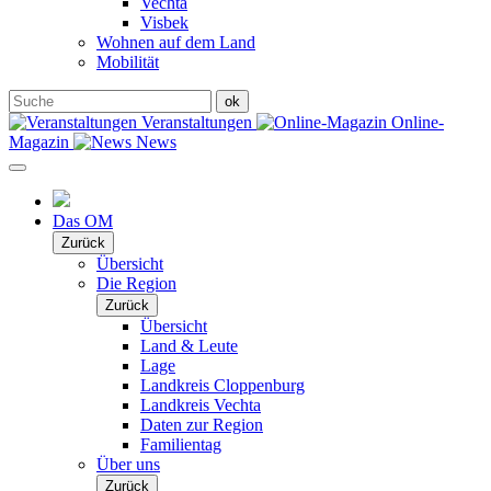
Vechta
Visbek
Wohnen auf dem Land
Mobilität
Veranstaltungen
Online-
Magazin
News
Das OM
Zurück
Übersicht
Die Region
Zurück
Übersicht
Land & Leute
Lage
Landkreis Cloppenburg
Landkreis Vechta
Daten zur Region
Familientag
Über uns
Zurück