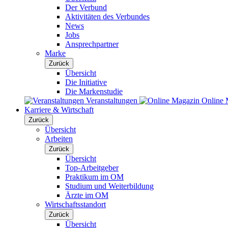
Der Verbund
Aktivitäten des Verbundes
News
Jobs
Ansprechpartner
Marke
Zurück
Übersicht
Die Initiative
Die Markenstudie
Veranstaltungen
Online 
Karriere & Wirtschaft
Zurück
Übersicht
Arbeiten
Zurück
Übersicht
Top-Arbeitgeber
Praktikum im OM
Studium und Weiterbildung
Ärzte im OM
Wirtschaftsstandort
Zurück
Übersicht