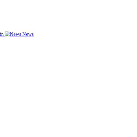
zin
News