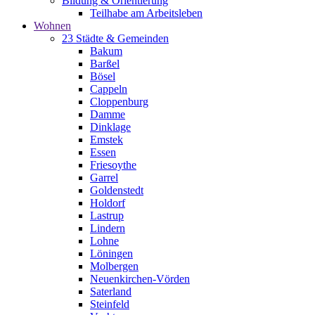
Bildung & Orientierung
Teilhabe am Arbeitsleben
Wohnen
23 Städte & Gemeinden
Bakum
Barßel
Bösel
Cappeln
Cloppenburg
Damme
Dinklage
Emstek
Essen
Friesoythe
Garrel
Goldenstedt
Holdorf
Lastrup
Lindern
Lohne
Löningen
Molbergen
Neuenkirchen-Vörden
Saterland
Steinfeld