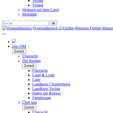
Vechta
Visbek
Wohnen auf dem Land
Mobilität
Veranstaltungen
Online-Maga
Das OM
Zurück
Übersicht
Die Region
Zurück
Übersicht
Land & Leute
Lage
Landkreis Cloppenburg
Landkreis Vechta
Daten zur Region
Familientag
Über uns
Zurück
Übersicht