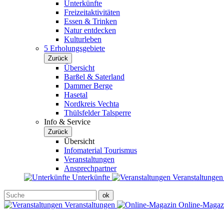
Unterkünfte
Freizeitaktivitäten
Essen & Trinken
Natur entdecken
Kulturleben
5 Erholungsgebiete
Zurück
Übersicht
Barßel & Saterland
Dammer Berge
Hasetal
Nordkreis Vechta
Thülsfelder Talsperre
Info & Service
Zurück
Übersicht
Infomaterial Tourismus
Veranstaltungen
Ansprechpartner
Unterkünfte
Veranstaltunge
Veranstaltungen
Online-Maga