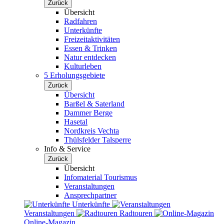
Zurück
Übersicht
Radfahren
Unterkünfte
Freizeitaktivitäten
Essen & Trinken
Natur entdecken
Kulturleben
5 Erholungsgebiete
Zurück
Übersicht
Barßel & Saterland
Dammer Berge
Hasetal
Nordkreis Vechta
Thülsfelder Talsperre
Info & Service
Zurück
Übersicht
Infomaterial Tourismus
Veranstaltungen
Ansprechpartner
Unterkünfte
Veranstaltungen
Radtouren
Online-Magazin