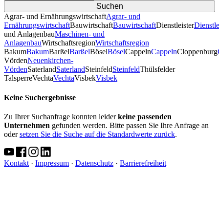
Agrar- und Ernährungswirtschaft
Agrar- und
Ernährungswirtschaft
Bauwirtschaft
Bauwirtschaft
Dienstleister
Dienstle
und Anlagenbau
Maschinen- und
Anlagenbau
Wirtschaftsregion
Wirtschaftsregion
Bakum
Bakum
Barßel
Barßel
Bösel
Bösel
Cappeln
Cappeln
Cloppenburg
Vörden
Neuenkirchen-
Vörden
Saterland
Saterland
Steinfeld
Steinfeld
Thülsfelder
TalsperreVechta
Vechta
Visbek
Visbek
Keine Suchergebnisse
Zu Ihrer Suchanfrage konnten leider
keine passenden
Unternehmen
gefunden werden. Bitte passen Sie Ihre Anfrage an
oder
setzen Sie die Suche auf die Standardwerte zurück
.
Kontakt
·
Impressum
·
Datenschutz
·
Barrierefreiheit