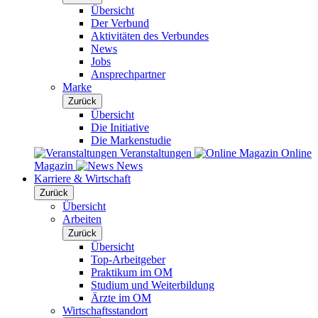
Übersicht
Der Verbund
Aktivitäten des Verbundes
News
Jobs
Ansprechpartner
Marke
Zurück
Übersicht
Die Initiative
Die Markenstudie
Veranstaltungen
Online
Magazin
News
Karriere & Wirtschaft
Zurück
Übersicht
Arbeiten
Zurück
Übersicht
Top-Arbeitgeber
Praktikum im OM
Studium und Weiterbildung
Ärzte im OM
Wirtschaftsstandort