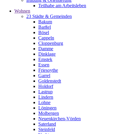
Bildung & Orientierung
Teilhabe am Arbeitsleben
Wohnen
23 Städte & Gemeinden
Bakum
Barßel
Bösel
Cappeln
Cloppenburg
Damme
Dinklage
Emstek
Essen
Friesoythe
Garrel
Goldenstedt
Holdorf
Lastrup
Lindern
Lohne
Löningen
Molbergen
Neuenkirchen-Vörden
Saterland
Steinfeld