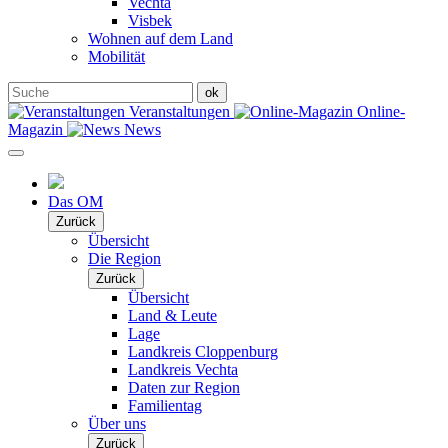
Vechta
Visbek
Wohnen auf dem Land
Mobilität
Veranstaltungen
Online-
Magazin
News
Das OM
Zurück
Übersicht
Die Region
Zurück
Übersicht
Land & Leute
Lage
Landkreis Cloppenburg
Landkreis Vechta
Daten zur Region
Familientag
Über uns
Zurück