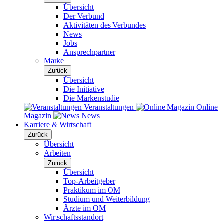
Übersicht
Der Verbund
Aktivitäten des Verbundes
News
Jobs
Ansprechpartner
Marke
Zurück
Übersicht
Die Initiative
Die Markenstudie
Veranstaltungen
Online
Magazin
News
Karriere & Wirtschaft
Zurück
Übersicht
Arbeiten
Zurück
Übersicht
Top-Arbeitgeber
Praktikum im OM
Studium und Weiterbildung
Ärzte im OM
Wirtschaftsstandort