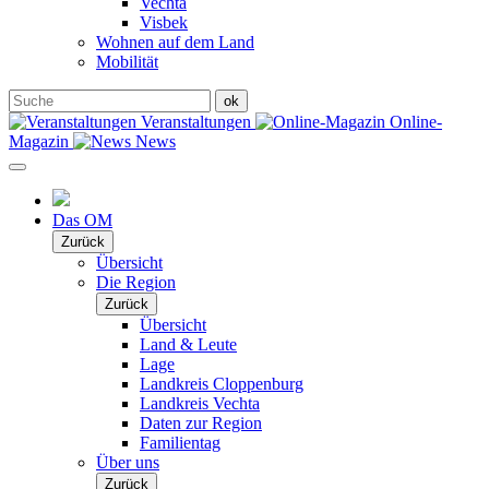
Vechta
Visbek
Wohnen auf dem Land
Mobilität
Veranstaltungen
Online-
Magazin
News
Das OM
Zurück
Übersicht
Die Region
Zurück
Übersicht
Land & Leute
Lage
Landkreis Cloppenburg
Landkreis Vechta
Daten zur Region
Familientag
Über uns
Zurück