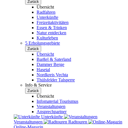
Zurück
Übersicht
Radfahren
Unterkünfte
Freizeitaktivitäten
Essen & Trinken
Natur entdecken
Kulturleben
5 Erholungsgebiete
Zurück
Übersicht
Barßel & Saterland
Dammer Berge
Hasetal
Nordkreis Vechta
Thülsfelder Talsperre
Info & Service
Zurück
Übersicht
Infomaterial Tourismus
Veranstaltungen
Ansprechpartner
Unterkünfte
Veranstaltungen
Radtouren
Online-Magazin