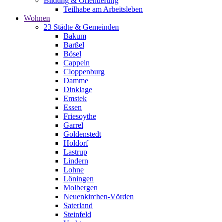
Bildung & Orientierung
Teilhabe am Arbeitsleben
Wohnen
23 Städte & Gemeinden
Bakum
Barßel
Bösel
Cappeln
Cloppenburg
Damme
Dinklage
Emstek
Essen
Friesoythe
Garrel
Goldenstedt
Holdorf
Lastrup
Lindern
Lohne
Löningen
Molbergen
Neuenkirchen-Vörden
Saterland
Steinfeld