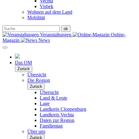
Vechta
Visbek
Wohnen auf dem Land
Mobilität
Veranstaltungen
Online-
Magazin
News
Das OM
Zurück
Übersicht
Die Region
Zurück
Übersicht
Land & Leute
Lage
Landkreis Cloppenburg
Landkreis Vechta
Daten zur Region
Familientag
Über uns
Zurück