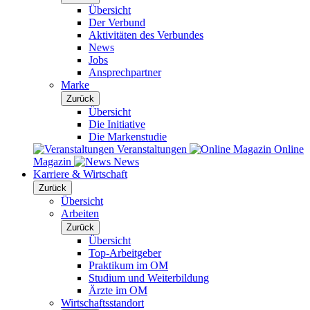
Übersicht
Der Verbund
Aktivitäten des Verbundes
News
Jobs
Ansprechpartner
Marke
Zurück
Übersicht
Die Initiative
Die Markenstudie
Veranstaltungen
Online
Magazin
News
Karriere & Wirtschaft
Zurück
Übersicht
Arbeiten
Zurück
Übersicht
Top-Arbeitgeber
Praktikum im OM
Studium und Weiterbildung
Ärzte im OM
Wirtschaftsstandort