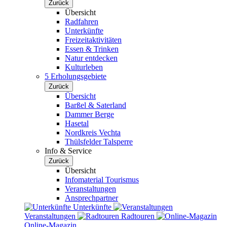
Zurück
Übersicht
Radfahren
Unterkünfte
Freizeitaktivitäten
Essen & Trinken
Natur entdecken
Kulturleben
5 Erholungsgebiete
Zurück
Übersicht
Barßel & Saterland
Dammer Berge
Hasetal
Nordkreis Vechta
Thülsfelder Talsperre
Info & Service
Zurück
Übersicht
Infomaterial Tourismus
Veranstaltungen
Ansprechpartner
Unterkünfte
Veranstaltungen
Radtouren
Online-Magazin