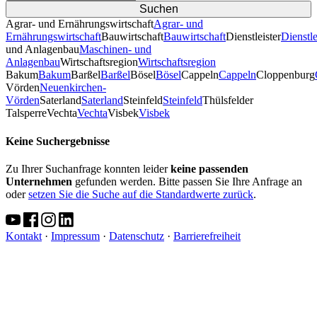
Agrar- und Ernährungswirtschaft
Agrar- und
Ernährungswirtschaft
Bauwirtschaft
Bauwirtschaft
Dienstleister
Dienstle
und Anlagenbau
Maschinen- und
Anlagenbau
Wirtschaftsregion
Wirtschaftsregion
Bakum
Bakum
Barßel
Barßel
Bösel
Bösel
Cappeln
Cappeln
Cloppenburg
Vörden
Neuenkirchen-
Vörden
Saterland
Saterland
Steinfeld
Steinfeld
Thülsfelder
TalsperreVechta
Vechta
Visbek
Visbek
Keine Suchergebnisse
Zu Ihrer Suchanfrage konnten leider
keine passenden
Unternehmen
gefunden werden. Bitte passen Sie Ihre Anfrage an
oder
setzen Sie die Suche auf die Standardwerte zurück
.
Kontakt
·
Impressum
·
Datenschutz
·
Barrierefreiheit