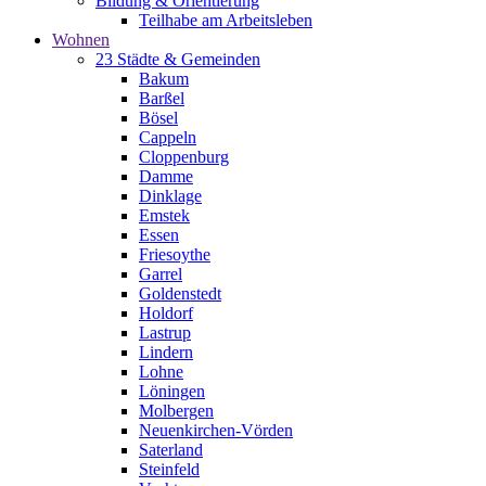
Bildung & Orientierung
Teilhabe am Arbeitsleben
Wohnen
23 Städte & Gemeinden
Bakum
Barßel
Bösel
Cappeln
Cloppenburg
Damme
Dinklage
Emstek
Essen
Friesoythe
Garrel
Goldenstedt
Holdorf
Lastrup
Lindern
Lohne
Löningen
Molbergen
Neuenkirchen-Vörden
Saterland
Steinfeld