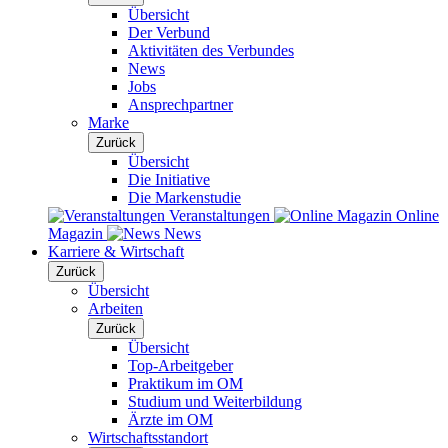
Übersicht
Der Verbund
Aktivitäten des Verbundes
News
Jobs
Ansprechpartner
Marke
Zurück
Übersicht
Die Initiative
Die Markenstudie
Veranstaltungen
Online
Magazin
News
Karriere & Wirtschaft
Zurück
Übersicht
Arbeiten
Zurück
Übersicht
Top-Arbeitgeber
Praktikum im OM
Studium und Weiterbildung
Ärzte im OM
Wirtschaftsstandort