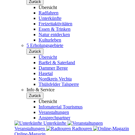
Zurück
Übersicht
Radfahren
Unterkünfte
Freizeitaktivitäten
Essen & Trinken
Natur entdecken
Kulturleben
5 Erholungsgebiete
Zurück
Übersicht
Barßel & Saterland
Dammer Berge
Hasetal
Nordkreis Vechta
Thülsfelder Talsperre
Info & Service
Zurück
Übersicht
Infomaterial Tourismus
Veranstaltungen
Ansprechpartner
Unterkünfte
Veranstaltungen
Radtouren
Online-Magazin