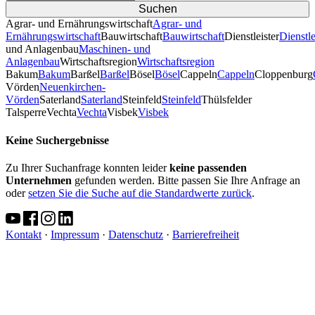
Agrar- und Ernährungswirtschaft
Agrar- und
Ernährungswirtschaft
Bauwirtschaft
Bauwirtschaft
Dienstleister
Dienstle
und Anlagenbau
Maschinen- und
Anlagenbau
Wirtschaftsregion
Wirtschaftsregion
Bakum
Bakum
Barßel
Barßel
Bösel
Bösel
Cappeln
Cappeln
Cloppenburg
Vörden
Neuenkirchen-
Vörden
Saterland
Saterland
Steinfeld
Steinfeld
Thülsfelder
TalsperreVechta
Vechta
Visbek
Visbek
Keine Suchergebnisse
Zu Ihrer Suchanfrage konnten leider
keine passenden
Unternehmen
gefunden werden. Bitte passen Sie Ihre Anfrage an
oder
setzen Sie die Suche auf die Standardwerte zurück
.
Kontakt
·
Impressum
·
Datenschutz
·
Barrierefreiheit