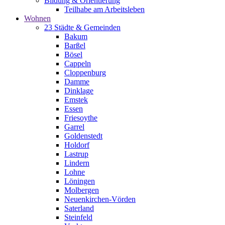
Bildung & Orientierung
Teilhabe am Arbeitsleben
Wohnen
23 Städte & Gemeinden
Bakum
Barßel
Bösel
Cappeln
Cloppenburg
Damme
Dinklage
Emstek
Essen
Friesoythe
Garrel
Goldenstedt
Holdorf
Lastrup
Lindern
Lohne
Löningen
Molbergen
Neuenkirchen-Vörden
Saterland
Steinfeld