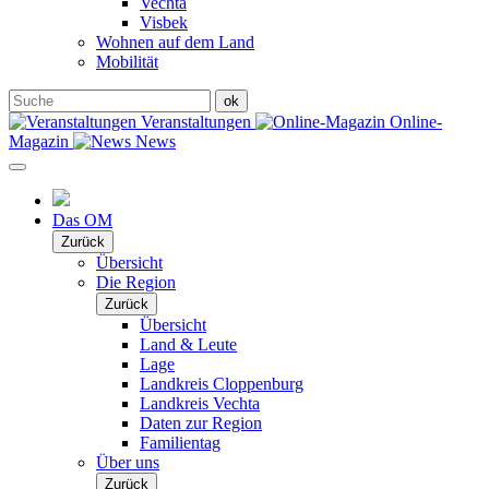
Vechta
Visbek
Wohnen auf dem Land
Mobilität
Veranstaltungen
Online-
Magazin
News
Das OM
Zurück
Übersicht
Die Region
Zurück
Übersicht
Land & Leute
Lage
Landkreis Cloppenburg
Landkreis Vechta
Daten zur Region
Familientag
Über uns
Zurück