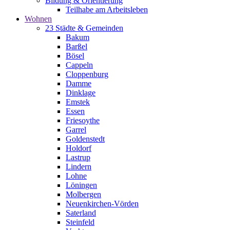
Bildung & Orientierung
Teilhabe am Arbeitsleben
Wohnen
23 Städte & Gemeinden
Bakum
Barßel
Bösel
Cappeln
Cloppenburg
Damme
Dinklage
Emstek
Essen
Friesoythe
Garrel
Goldenstedt
Holdorf
Lastrup
Lindern
Lohne
Löningen
Molbergen
Neuenkirchen-Vörden
Saterland
Steinfeld