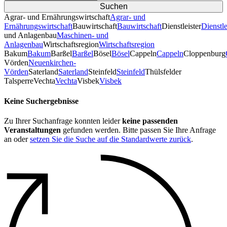
Agrar- und Ernährungswirtschaft
Agrar- und
Ernährungswirtschaft
Bauwirtschaft
Bauwirtschaft
Dienstleister
Dienstle
und Anlagenbau
Maschinen- und
Anlagenbau
Wirtschaftsregion
Wirtschaftsregion
Bakum
Bakum
Barßel
Barßel
Bösel
Bösel
Cappeln
Cappeln
Cloppenburg
Vörden
Neuenkirchen-
Vörden
Saterland
Saterland
Steinfeld
Steinfeld
Thülsfelder
TalsperreVechta
Vechta
Visbek
Visbek
Keine Suchergebnisse
Zu Ihrer Suchanfrage konnten leider
keine passenden
Veranstaltungen
gefunden werden. Bitte passen Sie Ihre Anfrage
an oder
setzen Sie die Suche auf die Standardwerte zurück
.