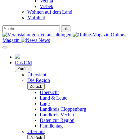
Vechta
Visbek
Wohnen auf dem Land
Mobilität
Veranstaltungen
Online-
Magazin
News
Das OM
Zurück
Übersicht
Die Region
Zurück
Übersicht
Land & Leute
Lage
Landkreis Cloppenburg
Landkreis Vechta
Daten zur Region
Familientag
Über uns
Zurück