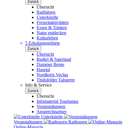
Zurück
Übersicht
Radfahren
Unterkünfte
Freizeitaktivitäten
Essen & Trinken
Natur entdecken
Kulturleben
5 Erholungsgebiete
Zurück
Übersicht
Barßel & Saterland
Dammer Berge
Hasetal
Nordkreis Vechta
Thülsfelder Talsperre
Info & Service
Zurück
Übersicht
Infomaterial Tourismus
Veranstaltungen
Ansprechpartner
Unterkünfte
Veranstaltungen
Radtouren
Online-Magazin