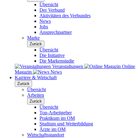
Übersicht
Der Verbund
Aktivitäten des Verbundes
News
Jobs
Ansprechpartner
Marke
Zurück
Übersicht
Die Initiative
Die Markenstudie
Veranstaltungen
Online
Magazin
News
Karriere & Wirtschaft
Zurück
Übersicht
Arbeiten
Zurück
Übersicht
Top-Arbeitgeber
Praktikum im OM
Studium und Weiterbildung
Ärzte im OM
Wirtschaftsstandort