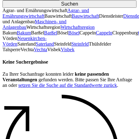
Agrar- und Ernährungswirtschaft
Agrar- und
Ernährungswirtschaft
Bauwirtschaft
Bauwirtschaft
Dienstleister
Dienstle
und Anlagenbau
Maschinen- und
Anlagenbau
Wirtschaftsregion
Wirtschaftsregion
Bakum
Bakum
Barßel
Barßel
Bösel
Bösel
Cappeln
Cappeln
Cloppenburg
Vörden
Neuenkirchen-
Vörden
Saterland
Saterland
Steinfeld
Steinfeld
Thülsfelder
TalsperreVechta
Vechta
Visbek
Visbek
Keine Suchergebnisse
Zu Ihrer Suchanfrage konnten leider
keine passenden
Veranstaltungen
gefunden werden. Bitte passen Sie Ihre Anfrage
an oder
setzen Sie die Suche auf die Standardwerte zurück
.