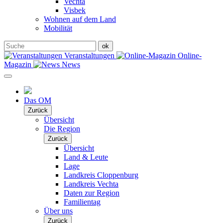
Vechta
Visbek
Wohnen auf dem Land
Mobilität
Veranstaltungen
Online-
Magazin
News
Das OM
Zurück
Übersicht
Die Region
Zurück
Übersicht
Land & Leute
Lage
Landkreis Cloppenburg
Landkreis Vechta
Daten zur Region
Familientag
Über uns
Zurück