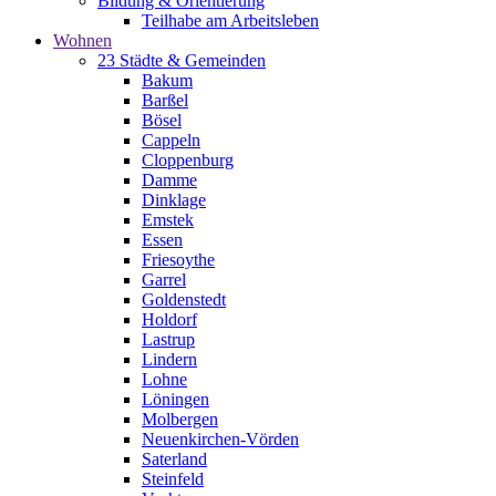
Bildung & Orientierung
Teilhabe am Arbeitsleben
Wohnen
23 Städte & Gemeinden
Bakum
Barßel
Bösel
Cappeln
Cloppenburg
Damme
Dinklage
Emstek
Essen
Friesoythe
Garrel
Goldenstedt
Holdorf
Lastrup
Lindern
Lohne
Löningen
Molbergen
Neuenkirchen-Vörden
Saterland
Steinfeld