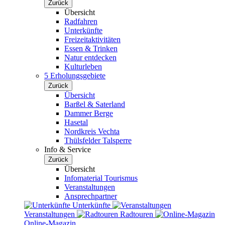
Zurück
Übersicht
Radfahren
Unterkünfte
Freizeitaktivitäten
Essen & Trinken
Natur entdecken
Kulturleben
5 Erholungsgebiete
Zurück
Übersicht
Barßel & Saterland
Dammer Berge
Hasetal
Nordkreis Vechta
Thülsfelder Talsperre
Info & Service
Zurück
Übersicht
Infomaterial Tourismus
Veranstaltungen
Ansprechpartner
Unterkünfte
Veranstaltungen
Radtouren
Online-Magazin