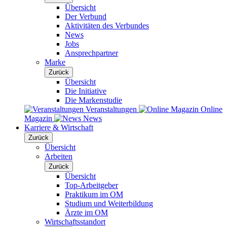
Übersicht
Der Verbund
Aktivitäten des Verbundes
News
Jobs
Ansprechpartner
Marke
Zurück
Übersicht
Die Initiative
Die Markenstudie
Veranstaltungen
Online
Magazin
News
Karriere & Wirtschaft
Zurück
Übersicht
Arbeiten
Zurück
Übersicht
Top-Arbeitgeber
Praktikum im OM
Studium und Weiterbildung
Ärzte im OM
Wirtschaftsstandort