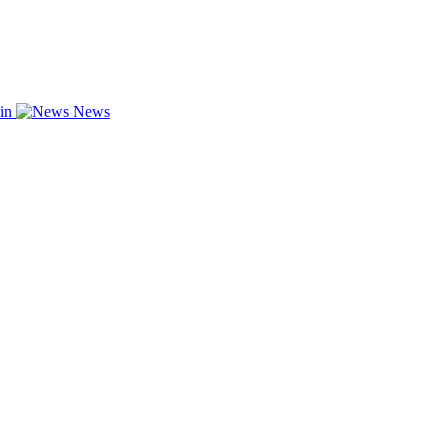
zin
News