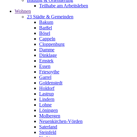
Bildung & Orientierung
Teilhabe am Arbeitsleben
Wohnen
23 Städte & Gemeinden
Bakum
Barßel
Bösel
Cappeln
Cloppenburg
Damme
Dinklage
Emstek
Essen
Friesoythe
Garrel
Goldenstedt
Holdorf
Lastrup
Lindern
Lohne
Löningen
Molbergen
Neuenkirchen-Vörden
Saterland
Steinfeld