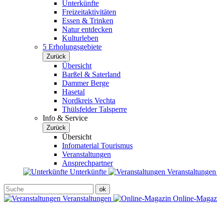
Unterkünfte
Freizeitaktivitäten
Essen & Trinken
Natur entdecken
Kulturleben
5 Erholungsgebiete
Zurück
Übersicht
Barßel & Saterland
Dammer Berge
Hasetal
Nordkreis Vechta
Thülsfelder Talsperre
Info & Service
Zurück
Übersicht
Infomaterial Tourismus
Veranstaltungen
Ansprechpartner
Unterkünfte
Veranstaltunge
Veranstaltungen
Online-Maga