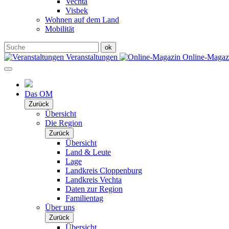
Vechta
Visbek
Wohnen auf dem Land
Mobilität
Veranstaltungen
Online-Maga
Das OM
Zurück
Übersicht
Die Region
Zurück
Übersicht
Land & Leute
Lage
Landkreis Cloppenburg
Landkreis Vechta
Daten zur Region
Familientag
Über uns
Zurück
Übersicht