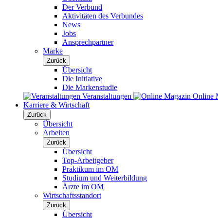
Der Verbund
Aktivitäten des Verbundes
News
Jobs
Ansprechpartner
Marke
Zurück
Übersicht
Die Initiative
Die Markenstudie
Veranstaltungen
Online 
Karriere & Wirtschaft
Zurück
Übersicht
Arbeiten
Zurück
Übersicht
Top-Arbeitgeber
Praktikum im OM
Studium und Weiterbildung
Ärzte im OM
Wirtschaftsstandort
Zurück
Übersicht