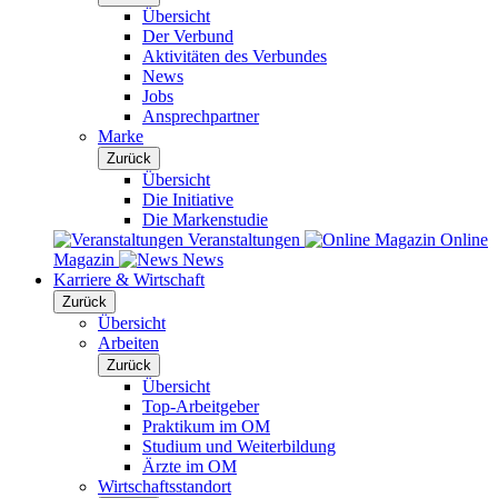
Übersicht
Der Verbund
Aktivitäten des Verbundes
News
Jobs
Ansprechpartner
Marke
Zurück
Übersicht
Die Initiative
Die Markenstudie
Veranstaltungen
Online
Magazin
News
Karriere & Wirtschaft
Zurück
Übersicht
Arbeiten
Zurück
Übersicht
Top-Arbeitgeber
Praktikum im OM
Studium und Weiterbildung
Ärzte im OM
Wirtschaftsstandort