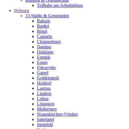
Bildung & Orientierung
Teilhabe am Arbeitsleben
Wohnen
23 Städte & Gemeinden
Bakum
Barßel
Bösel
Cappeln
Cloppenburg
Damme
Dinklage
Emstek
Essen
Friesoythe
Garrel
Goldenstedt
Holdorf
Lastrup
Lindern
Lohne
Löningen
Molbergen
Neuenkirchen-Vörden
Saterland
Steinfeld