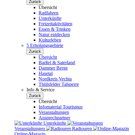
Zurück
Übersicht
Radfahren
Unterkünfte
Freizeitaktivitäten
Essen & Trinken
Natur entdecken
Kulturleben
5 Erholungsgebiete
Zurück
Übersicht
Barßel & Saterland
Dammer Berge
Hasetal
Nordkreis Vechta
Thülsfelder Talsperre
Info & Service
Zurück
Übersicht
Infomaterial Tourismus
Veranstaltungen
Ansprechpartner
Unterkünfte
Veranstaltungen
Radtouren
Online-Magazin