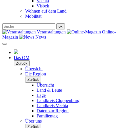
Vechta
Visbek
Wohnen auf dem Land
Mobilität
Veranstaltungen
Online-
Magazin
News
Das OM
Zurück
Übersicht
Die Region
Zurück
Übersicht
Land & Leute
Lage
Landkreis Cloppenburg
Landkreis Vechta
Daten zur Region
Familientag
Über uns
Zurück