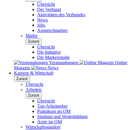
Übersicht
Der Verbund
Aktivitäten des Verbundes
News
Jobs
Ansprechpartner
Marke
Zurück
Übersicht
Die Initiative
Die Markenstudie
Veranstaltungen
Online
Magazin
News
Karriere & Wirtschaft
Zurück
Übersicht
Arbeiten
Zurück
Übersicht
Top-Arbeitgeber
Praktikum im OM
Studium und Weiterbildung
Ärzte im OM
Wirtschaftsstandort