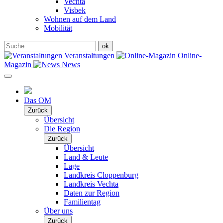
Vechta
Visbek
Wohnen auf dem Land
Mobilität
Veranstaltungen
Online-
Magazin
News
Das OM
Zurück
Übersicht
Die Region
Zurück
Übersicht
Land & Leute
Lage
Landkreis Cloppenburg
Landkreis Vechta
Daten zur Region
Familientag
Über uns
Zurück