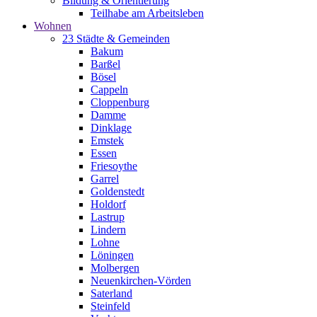
Bildung & Orientierung
Teilhabe am Arbeitsleben
Wohnen
23 Städte & Gemeinden
Bakum
Barßel
Bösel
Cappeln
Cloppenburg
Damme
Dinklage
Emstek
Essen
Friesoythe
Garrel
Goldenstedt
Holdorf
Lastrup
Lindern
Lohne
Löningen
Molbergen
Neuenkirchen-Vörden
Saterland
Steinfeld