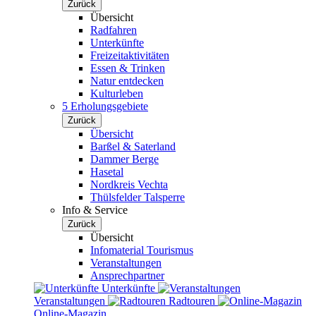
Zurück
Übersicht
Radfahren
Unterkünfte
Freizeitaktivitäten
Essen & Trinken
Natur entdecken
Kulturleben
5 Erholungsgebiete
Zurück
Übersicht
Barßel & Saterland
Dammer Berge
Hasetal
Nordkreis Vechta
Thülsfelder Talsperre
Info & Service
Zurück
Übersicht
Infomaterial Tourismus
Veranstaltungen
Ansprechpartner
Unterkünfte
Veranstaltungen
Radtouren
Online-Magazin