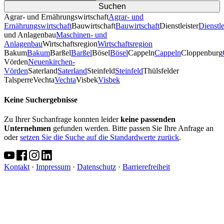
Agrar- und Ernährungswirtschaft
Agrar- und
Ernährungswirtschaft
Bauwirtschaft
Bauwirtschaft
Dienstleister
Dienstle
und Anlagenbau
Maschinen- und
Anlagenbau
Wirtschaftsregion
Wirtschaftsregion
Bakum
Bakum
Barßel
Barßel
Bösel
Bösel
Cappeln
Cappeln
Cloppenburg
Vörden
Neuenkirchen-
Vörden
Saterland
Saterland
Steinfeld
Steinfeld
Thülsfelder
TalsperreVechta
Vechta
Visbek
Visbek
Keine Suchergebnisse
Zu Ihrer Suchanfrage konnten leider
keine passenden
Unternehmen
gefunden werden. Bitte passen Sie Ihre Anfrage an
oder
setzen Sie die Suche auf die Standardwerte zurück
.
Kontakt
·
Impressum
·
Datenschutz
·
Barrierefreiheit