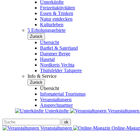
Unterkünfte
Freizeitaktivitäten
Essen & Trinken
Natur entdecken
Kulturleben
5 Erholungsgebiete
Zurück
Übersicht
Barßel & Saterland
Dammer Berge
Hasetal
Nordkreis Vechta
Thülsfelder Talsperre
Info & Service
Zurück
Übersicht
Infomaterial Tourismus
Veranstaltungen
Ansprechpartner
Unterkünfte
Veranstaltunge
Veranstaltungen
Online-Maga