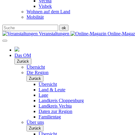
Vechta
Visbek
Wohnen auf dem Land
Mobilität
Veranstaltungen
Online-Maga
Das OM
Zurück
Übersicht
Die Region
Zurück
Übersicht
Land & Leute
Lage
Landkreis Cloppenburg
Landkreis Vechta
Daten zur Region
Familientag
Über uns
Zurück
Übersicht