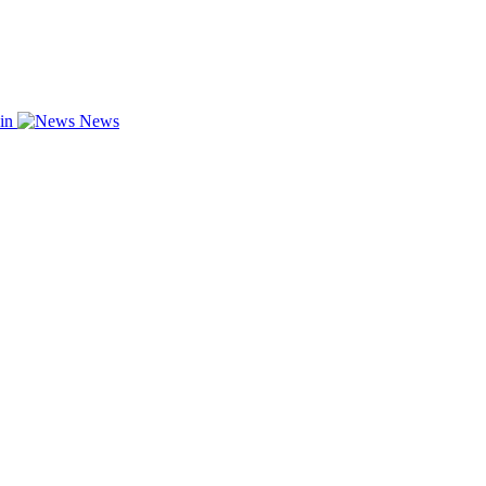
zin
News