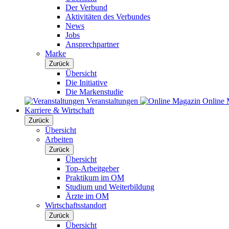
Der Verbund
Aktivitäten des Verbundes
News
Jobs
Ansprechpartner
Marke
Zurück
Übersicht
Die Initiative
Die Markenstudie
Veranstaltungen
Online 
Karriere & Wirtschaft
Zurück
Übersicht
Arbeiten
Zurück
Übersicht
Top-Arbeitgeber
Praktikum im OM
Studium und Weiterbildung
Ärzte im OM
Wirtschaftsstandort
Zurück
Übersicht