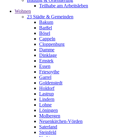
Bildung & Orientierung
Teilhabe am Arbeitsleben
Wohnen
23 Städte & Gemeinden
Bakum
Barßel
Bösel
Cappeln
Cloppenburg
Damme
Dinklage
Emstek
Essen
Friesoythe
Garrel
Goldenstedt
Holdorf
Lastrup
Lindern
Lohne
Löningen
Molbergen
Neuenkirchen-Vörden
Saterland
Steinfeld