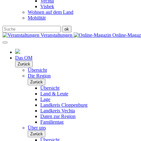
Vechta
Visbek
Wohnen auf dem Land
Mobilität
Veranstaltungen
Online-Maga
Das OM
Zurück
Übersicht
Die Region
Zurück
Übersicht
Land & Leute
Lage
Landkreis Cloppenburg
Landkreis Vechta
Daten zur Region
Familientag
Über uns
Zurück
Übersicht