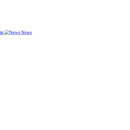
zin
News