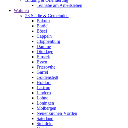
Bildung & Orientierung
Teilhabe am Arbeitsleben
Wohnen
23 Städte & Gemeinden
Bakum
Barßel
Bösel
Cappeln
Cloppenburg
Damme
Dinklage
Emstek
Essen
Friesoythe
Garrel
Goldenstedt
Holdorf
Lastrup
Lindern
Lohne
Löningen
Molbergen
Neuenkirchen-Vörden
Saterland
Steinfeld