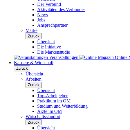
Der Verbund
Aktivitäten des Verbundes
News
Jobs
Ansprechpartner
Marke
Zurück
Übersicht
Die Initiative
Die Markenstudie
Veranstaltungen
Online 
Karriere & Wirtschaft
Zurück
Übersicht
Arbeiten
Zurück
Übersicht
Top-Arbeitgeber
Praktikum im OM
Studium und Weiterbildung
Ärzte im OM
Wirtschaftsstandort
Zurück
Übersicht