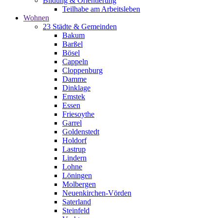
Bildung & Orientierung
Teilhabe am Arbeitsleben
Wohnen
23 Städte & Gemeinden
Bakum
Barßel
Bösel
Cappeln
Cloppenburg
Damme
Dinklage
Emstek
Essen
Friesoythe
Garrel
Goldenstedt
Holdorf
Lastrup
Lindern
Lohne
Löningen
Molbergen
Neuenkirchen-Vörden
Saterland
Steinfeld