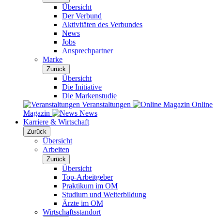
Übersicht
Der Verbund
Aktivitäten des Verbundes
News
Jobs
Ansprechpartner
Marke
Zurück
Übersicht
Die Initiative
Die Markenstudie
Veranstaltungen
Online
Magazin
News
Karriere & Wirtschaft
Zurück
Übersicht
Arbeiten
Zurück
Übersicht
Top-Arbeitgeber
Praktikum im OM
Studium und Weiterbildung
Ärzte im OM
Wirtschaftsstandort