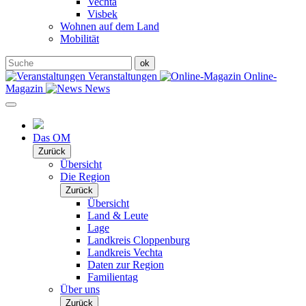
Vechta
Visbek
Wohnen auf dem Land
Mobilität
Veranstaltungen
Online-
Magazin
News
Das OM
Zurück
Übersicht
Die Region
Zurück
Übersicht
Land & Leute
Lage
Landkreis Cloppenburg
Landkreis Vechta
Daten zur Region
Familientag
Über uns
Zurück