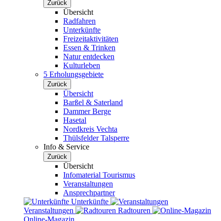
Zurück
Übersicht
Radfahren
Unterkünfte
Freizeitaktivitäten
Essen & Trinken
Natur entdecken
Kulturleben
5 Erholungsgebiete
Zurück
Übersicht
Barßel & Saterland
Dammer Berge
Hasetal
Nordkreis Vechta
Thülsfelder Talsperre
Info & Service
Zurück
Übersicht
Infomaterial Tourismus
Veranstaltungen
Ansprechpartner
Unterkünfte
Veranstaltungen
Radtouren
Online-Magazin