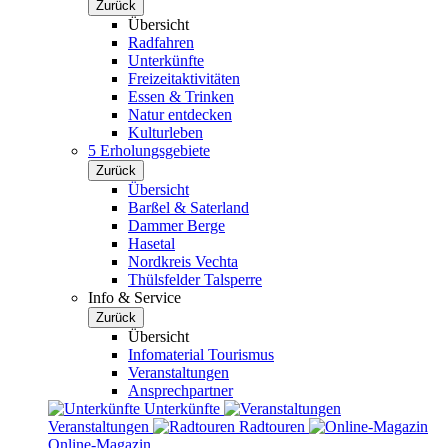
Zurück
Übersicht
Radfahren
Unterkünfte
Freizeitaktivitäten
Essen & Trinken
Natur entdecken
Kulturleben
5 Erholungsgebiete
Zurück
Übersicht
Barßel & Saterland
Dammer Berge
Hasetal
Nordkreis Vechta
Thülsfelder Talsperre
Info & Service
Zurück
Übersicht
Infomaterial Tourismus
Veranstaltungen
Ansprechpartner
Unterkünfte
Veranstaltungen
Radtouren
Online-Magazin