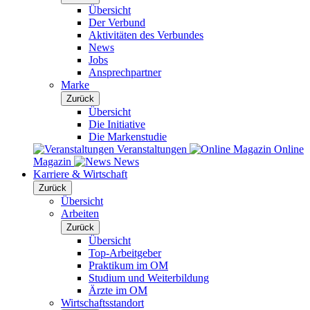
Übersicht
Der Verbund
Aktivitäten des Verbundes
News
Jobs
Ansprechpartner
Marke
Zurück
Übersicht
Die Initiative
Die Markenstudie
Veranstaltungen
Online
Magazin
News
Karriere & Wirtschaft
Zurück
Übersicht
Arbeiten
Zurück
Übersicht
Top-Arbeitgeber
Praktikum im OM
Studium und Weiterbildung
Ärzte im OM
Wirtschaftsstandort