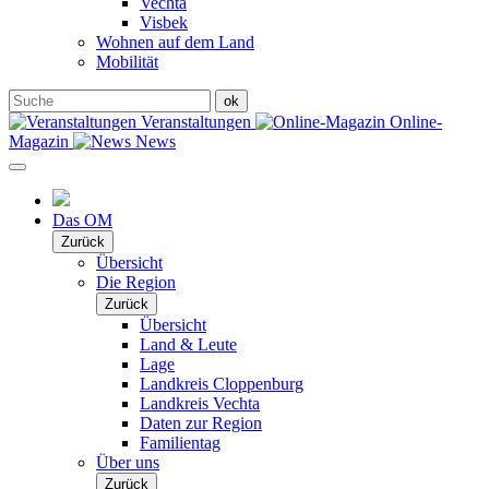
Vechta
Visbek
Wohnen auf dem Land
Mobilität
Veranstaltungen
Online-
Magazin
News
Das OM
Zurück
Übersicht
Die Region
Zurück
Übersicht
Land & Leute
Lage
Landkreis Cloppenburg
Landkreis Vechta
Daten zur Region
Familientag
Über uns
Zurück