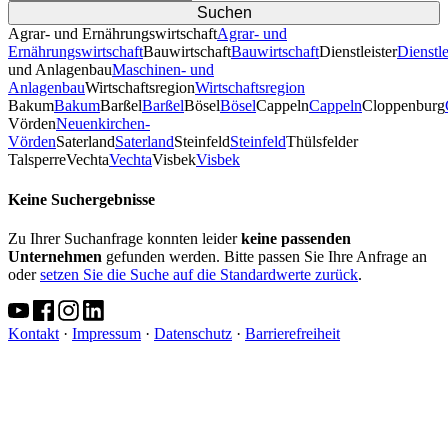
Agrar- und Ernährungswirtschaft
Agrar- und
Ernährungswirtschaft
Bauwirtschaft
Bauwirtschaft
Dienstleister
Dienstle
und Anlagenbau
Maschinen- und
Anlagenbau
Wirtschaftsregion
Wirtschaftsregion
Bakum
Bakum
Barßel
Barßel
Bösel
Bösel
Cappeln
Cappeln
Cloppenburg
Vörden
Neuenkirchen-
Vörden
Saterland
Saterland
Steinfeld
Steinfeld
Thülsfelder
TalsperreVechta
Vechta
Visbek
Visbek
Keine Suchergebnisse
Zu Ihrer Suchanfrage konnten leider
keine passenden
Unternehmen
gefunden werden. Bitte passen Sie Ihre Anfrage an
oder
setzen Sie die Suche auf die Standardwerte zurück
.
Kontakt
·
Impressum
·
Datenschutz
·
Barrierefreiheit