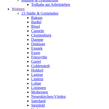
Bildung & Orientierung
Teilhabe am Arbeitsleben
Wohnen
23 Städte & Gemeinden
Bakum
Barßel
Bösel
Cappeln
Cloppenburg
Damme
Dinklage
Emstek
Essen
Friesoythe
Garrel
Goldenstedt
Holdorf
Lastrup
Lindern
Lohne
Löningen
Molbergen
Neuenkirchen-Vörden
Saterland
Steinfeld