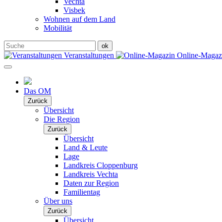
Vechta
Visbek
Wohnen auf dem Land
Mobilität
Veranstaltungen
Online-Maga
Das OM
Zurück
Übersicht
Die Region
Zurück
Übersicht
Land & Leute
Lage
Landkreis Cloppenburg
Landkreis Vechta
Daten zur Region
Familientag
Über uns
Zurück
Übersicht