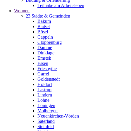
Bildung & Orientierung
Teilhabe am Arbeitsleben
Wohnen
23 Städte & Gemeinden
Bakum
Barßel
Bösel
Cappeln
Cloppenburg
Damme
Dinklage
Emstek
Essen
Friesoythe
Garrel
Goldenstedt
Holdorf
Lastrup
Lindern
Lohne
Löningen
Molbergen
Neuenkirchen-Vörden
Saterland
Steinfeld