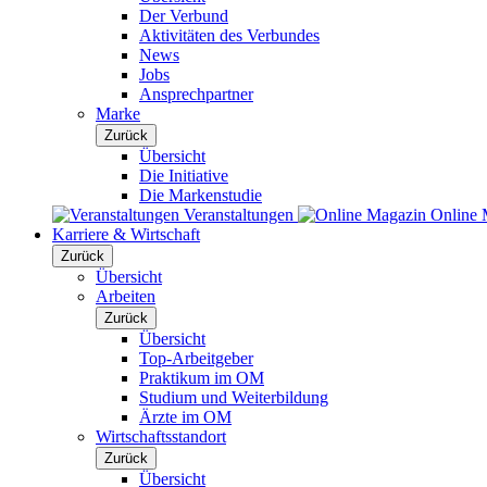
Der Verbund
Aktivitäten des Verbundes
News
Jobs
Ansprechpartner
Marke
Zurück
Übersicht
Die Initiative
Die Markenstudie
Veranstaltungen
Online 
Karriere & Wirtschaft
Zurück
Übersicht
Arbeiten
Zurück
Übersicht
Top-Arbeitgeber
Praktikum im OM
Studium und Weiterbildung
Ärzte im OM
Wirtschaftsstandort
Zurück
Übersicht