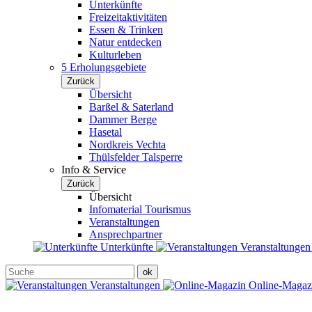
Unterkünfte
Freizeitaktivitäten
Essen & Trinken
Natur entdecken
Kulturleben
5 Erholungsgebiete
Zurück
Übersicht
Barßel & Saterland
Dammer Berge
Hasetal
Nordkreis Vechta
Thülsfelder Talsperre
Info & Service
Zurück
Übersicht
Infomaterial Tourismus
Veranstaltungen
Ansprechpartner
Unterkünfte
Veranstaltunge
Veranstaltungen
Online-Maga