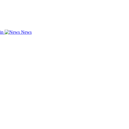
zin
News