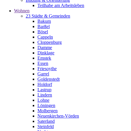
Bildung & Orientierung
Teilhabe am Arbeitsleben
Wohnen
23 Städte & Gemeinden
Bakum
Barßel
Bösel
Cappeln
Cloppenburg
Damme
Dinklage
Emstek
Essen
Friesoythe
Garrel
Goldenstedt
Holdorf
Lastrup
Lindern
Lohne
Löningen
Molbergen
Neuenkirchen-Vörden
Saterland
Steinfeld