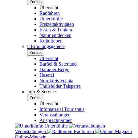
Zurück
Übersicht
Radfahren
Unterkünfte
Freizeitaktivitäten
Essen & Trinken
Natur entdecken
Kulturleben
5 Erholungsgebiete
Zurück
Übersicht
Barßel & Saterland
Dammer Berge
Hasetal
Nordkreis Vechta
Thülsfelder Talsperre
Info & Service
Zurück
Übersicht
Infomaterial Tourismus
Veranstaltungen
Ansprechpartner
Unterkünfte
Veranstaltungen
Radtouren
Online-Magazin