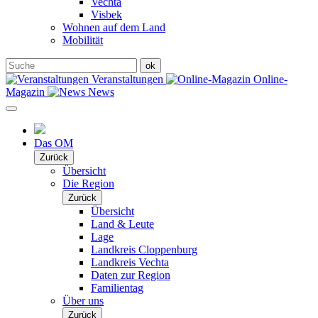
Vechta
Visbek
Wohnen auf dem Land
Mobilität
Veranstaltungen
Online-
Magazin
News
Das OM
Zurück
Übersicht
Die Region
Zurück
Übersicht
Land & Leute
Lage
Landkreis Cloppenburg
Landkreis Vechta
Daten zur Region
Familientag
Über uns
Zurück