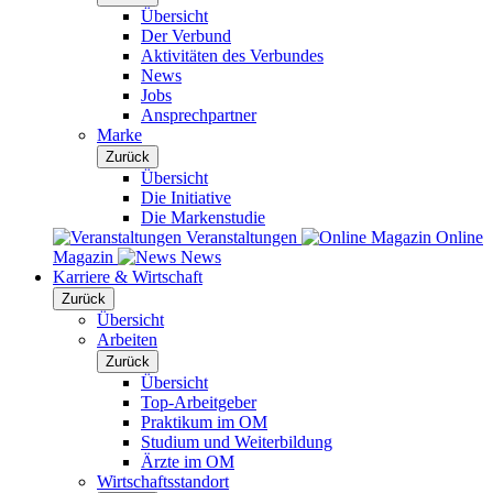
Übersicht
Der Verbund
Aktivitäten des Verbundes
News
Jobs
Ansprechpartner
Marke
Zurück
Übersicht
Die Initiative
Die Markenstudie
Veranstaltungen
Online
Magazin
News
Karriere & Wirtschaft
Zurück
Übersicht
Arbeiten
Zurück
Übersicht
Top-Arbeitgeber
Praktikum im OM
Studium und Weiterbildung
Ärzte im OM
Wirtschaftsstandort