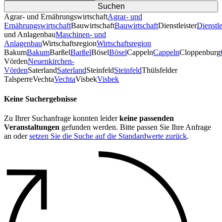
Agrar- und Ernährungswirtschaft
Agrar- und
Ernährungswirtschaft
Bauwirtschaft
Bauwirtschaft
Dienstleister
Dienstle
und Anlagenbau
Maschinen- und
Anlagenbau
Wirtschaftsregion
Wirtschaftsregion
Bakum
Bakum
Barßel
Barßel
Bösel
Bösel
Cappeln
Cappeln
Cloppenburg
Vörden
Neuenkirchen-
Vörden
Saterland
Saterland
Steinfeld
Steinfeld
Thülsfelder
TalsperreVechta
Vechta
Visbek
Visbek
Keine Suchergebnisse
Zu Ihrer Suchanfrage konnten leider
keine passenden
Veranstaltungen
gefunden werden. Bitte passen Sie Ihre Anfrage
an oder
setzen Sie die Suche auf die Standardwerte zurück
.