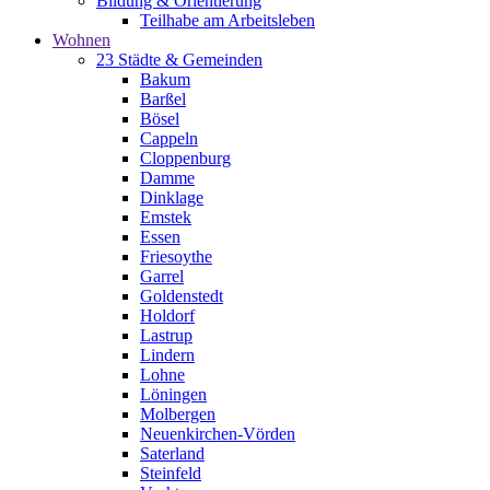
Bildung & Orientierung
Teilhabe am Arbeitsleben
Wohnen
23 Städte & Gemeinden
Bakum
Barßel
Bösel
Cappeln
Cloppenburg
Damme
Dinklage
Emstek
Essen
Friesoythe
Garrel
Goldenstedt
Holdorf
Lastrup
Lindern
Lohne
Löningen
Molbergen
Neuenkirchen-Vörden
Saterland
Steinfeld