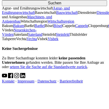
Agrar- und Ernährungswirtschaft
Agrar- und
Ernährungswirtschaft
Bauwirtschaft
Bauwirtschaft
Dienstleister
Dienstle
und Anlagenbau
Maschinen- und
Anlagenbau
Wirtschaftsregion
Wirtschaftsregion
Bakum
Bakum
Barßel
Barßel
Bösel
Bösel
Cappeln
Cappeln
Cloppenburg
Vörden
Neuenkirchen-
Vörden
Saterland
Saterland
Steinfeld
Steinfeld
Thülsfelder
TalsperreVechta
Vechta
Visbek
Visbek
Keine Suchergebnisse
Zu Ihrer Suchanfrage konnten leider
keine passenden
Unternehmen
gefunden werden. Bitte passen Sie Ihre Anfrage an
oder
setzen Sie die Suche auf die Standardwerte zurück
.
Kontakt
·
Impressum
·
Datenschutz
·
Barrierefreiheit