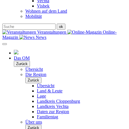
Vechta
Visbek
Wohnen auf dem Land
Mobilität
Veranstaltungen
Online-
Magazin
News
Das OM
Zurück
Übersicht
Die Region
Zurück
Übersicht
Land & Leute
Lage
Landkreis Cloppenburg
Landkreis Vechta
Daten zur Region
Familientag
Über uns
Zurück