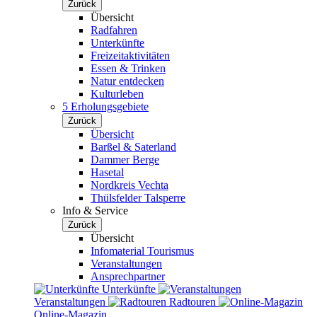
Zurück
Übersicht
Radfahren
Unterkünfte
Freizeitaktivitäten
Essen & Trinken
Natur entdecken
Kulturleben
5 Erholungsgebiete
Zurück
Übersicht
Barßel & Saterland
Dammer Berge
Hasetal
Nordkreis Vechta
Thülsfelder Talsperre
Info & Service
Zurück
Übersicht
Infomaterial Tourismus
Veranstaltungen
Ansprechpartner
Unterkünfte
Veranstaltungen
Radtouren
Online-Magazin