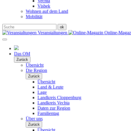
Vechta
Visbek
Wohnen auf dem Land
Mobilität
Veranstaltungen
Online-Maga
Das OM
Zurück
Übersicht
Die Region
Zurück
Übersicht
Land & Leute
Lage
Landkreis Cloppenburg
Landkreis Vechta
Daten zur Region
Familientag
Über uns
Zurück
Übersicht