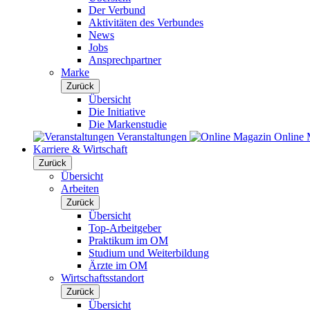
Der Verbund
Aktivitäten des Verbundes
News
Jobs
Ansprechpartner
Marke
Zurück
Übersicht
Die Initiative
Die Markenstudie
Veranstaltungen
Online 
Karriere & Wirtschaft
Zurück
Übersicht
Arbeiten
Zurück
Übersicht
Top-Arbeitgeber
Praktikum im OM
Studium und Weiterbildung
Ärzte im OM
Wirtschaftsstandort
Zurück
Übersicht