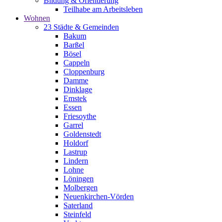
Bildung & Orientierung
Teilhabe am Arbeitsleben
Wohnen
23 Städte & Gemeinden
Bakum
Barßel
Bösel
Cappeln
Cloppenburg
Damme
Dinklage
Emstek
Essen
Friesoythe
Garrel
Goldenstedt
Holdorf
Lastrup
Lindern
Lohne
Löningen
Molbergen
Neuenkirchen-Vörden
Saterland
Steinfeld