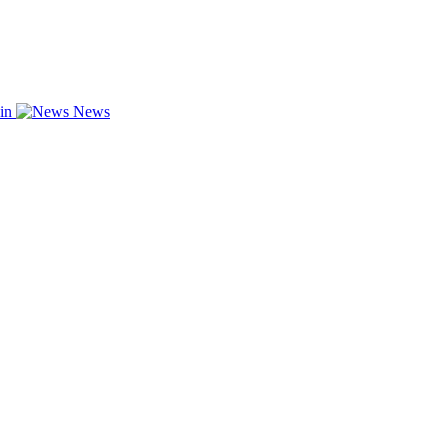
zin
News