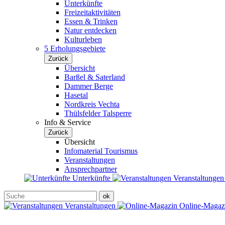
Unterkünfte
Freizeitaktivitäten
Essen & Trinken
Natur entdecken
Kulturleben
5 Erholungsgebiete
Zurück
Übersicht
Barßel & Saterland
Dammer Berge
Hasetal
Nordkreis Vechta
Thülsfelder Talsperre
Info & Service
Zurück
Übersicht
Infomaterial Tourismus
Veranstaltungen
Ansprechpartner
Unterkünfte
Veranstaltunge
Veranstaltungen
Online-Maga