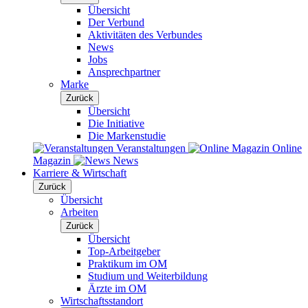
Übersicht
Der Verbund
Aktivitäten des Verbundes
News
Jobs
Ansprechpartner
Marke
Zurück
Übersicht
Die Initiative
Die Markenstudie
Veranstaltungen
Online
Magazin
News
Karriere & Wirtschaft
Zurück
Übersicht
Arbeiten
Zurück
Übersicht
Top-Arbeitgeber
Praktikum im OM
Studium und Weiterbildung
Ärzte im OM
Wirtschaftsstandort