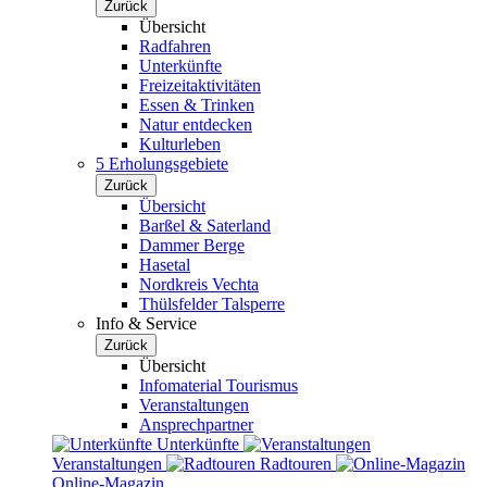
Zurück
Übersicht
Radfahren
Unterkünfte
Freizeitaktivitäten
Essen & Trinken
Natur entdecken
Kulturleben
5 Erholungsgebiete
Zurück
Übersicht
Barßel & Saterland
Dammer Berge
Hasetal
Nordkreis Vechta
Thülsfelder Talsperre
Info & Service
Zurück
Übersicht
Infomaterial Tourismus
Veranstaltungen
Ansprechpartner
Unterkünfte
Veranstaltungen
Radtouren
Online-Magazin