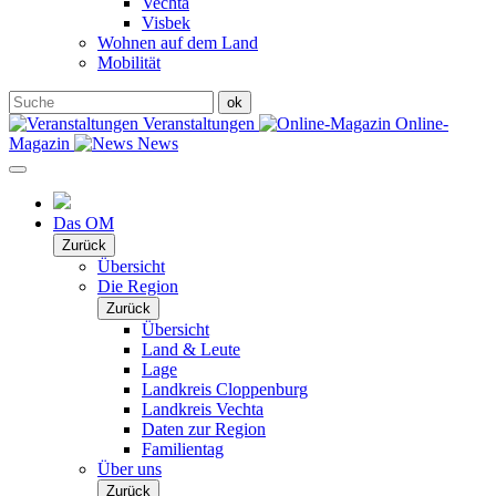
Vechta
Visbek
Wohnen auf dem Land
Mobilität
Veranstaltungen
Online-
Magazin
News
Das OM
Zurück
Übersicht
Die Region
Zurück
Übersicht
Land & Leute
Lage
Landkreis Cloppenburg
Landkreis Vechta
Daten zur Region
Familientag
Über uns
Zurück