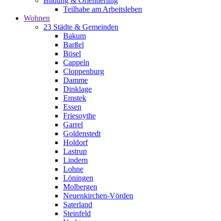
Bildung & Orientierung
Teilhabe am Arbeitsleben
Wohnen
23 Städte & Gemeinden
Bakum
Barßel
Bösel
Cappeln
Cloppenburg
Damme
Dinklage
Emstek
Essen
Friesoythe
Garrel
Goldenstedt
Holdorf
Lastrup
Lindern
Lohne
Löningen
Molbergen
Neuenkirchen-Vörden
Saterland
Steinfeld