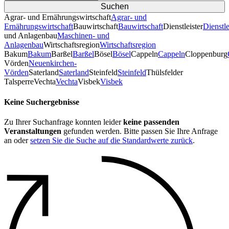
Agrar- und Ernährungswirtschaft
Agrar- und
Ernährungswirtschaft
Bauwirtschaft
Bauwirtschaft
Dienstleister
Dienstle
und Anlagenbau
Maschinen- und
Anlagenbau
Wirtschaftsregion
Wirtschaftsregion
Bakum
Bakum
Barßel
Barßel
Bösel
Bösel
Cappeln
Cappeln
Cloppenburg
Vörden
Neuenkirchen-
Vörden
Saterland
Saterland
Steinfeld
Steinfeld
Thülsfelder
TalsperreVechta
Vechta
Visbek
Visbek
Keine Suchergebnisse
Zu Ihrer Suchanfrage konnten leider
keine passenden
Veranstaltungen
gefunden werden. Bitte passen Sie Ihre Anfrage
an oder
setzen Sie die Suche auf die Standardwerte zurück
.