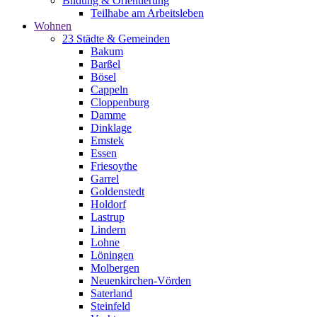
Bildung & Orientierung
Teilhabe am Arbeitsleben
Wohnen
23 Städte & Gemeinden
Bakum
Barßel
Bösel
Cappeln
Cloppenburg
Damme
Dinklage
Emstek
Essen
Friesoythe
Garrel
Goldenstedt
Holdorf
Lastrup
Lindern
Lohne
Löningen
Molbergen
Neuenkirchen-Vörden
Saterland
Steinfeld