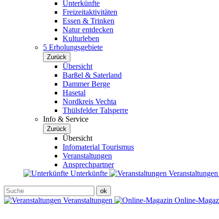
Unterkünfte
Freizeitaktivitäten
Essen & Trinken
Natur entdecken
Kulturleben
5 Erholungsgebiete
Zurück
Übersicht
Barßel & Saterland
Dammer Berge
Hasetal
Nordkreis Vechta
Thülsfelder Talsperre
Info & Service
Zurück
Übersicht
Infomaterial Tourismus
Veranstaltungen
Ansprechpartner
Unterkünfte
Veranstaltunge
Veranstaltungen
Online-Maga