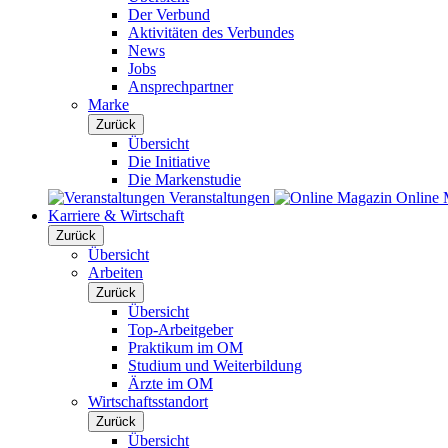
Der Verbund
Aktivitäten des Verbundes
News
Jobs
Ansprechpartner
Marke
Zurück
Übersicht
Die Initiative
Die Markenstudie
Veranstaltungen
Online 
Karriere & Wirtschaft
Zurück
Übersicht
Arbeiten
Zurück
Übersicht
Top-Arbeitgeber
Praktikum im OM
Studium und Weiterbildung
Ärzte im OM
Wirtschaftsstandort
Zurück
Übersicht