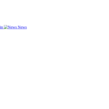
zin
News