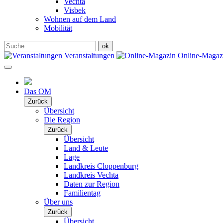
Vechta
Visbek
Wohnen auf dem Land
Mobilität
Veranstaltungen
Online-Maga
Das OM
Zurück
Übersicht
Die Region
Zurück
Übersicht
Land & Leute
Lage
Landkreis Cloppenburg
Landkreis Vechta
Daten zur Region
Familientag
Über uns
Zurück
Übersicht