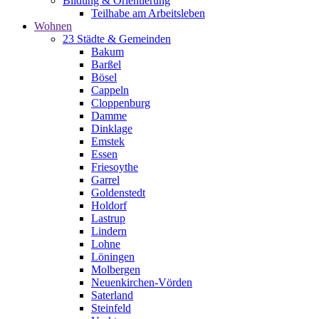
Bildung & Orientierung
Teilhabe am Arbeitsleben
Wohnen
23 Städte & Gemeinden
Bakum
Barßel
Bösel
Cappeln
Cloppenburg
Damme
Dinklage
Emstek
Essen
Friesoythe
Garrel
Goldenstedt
Holdorf
Lastrup
Lindern
Lohne
Löningen
Molbergen
Neuenkirchen-Vörden
Saterland
Steinfeld