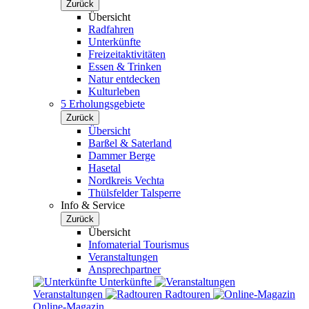
Zurück
Übersicht
Radfahren
Unterkünfte
Freizeitaktivitäten
Essen & Trinken
Natur entdecken
Kulturleben
5 Erholungsgebiete
Zurück
Übersicht
Barßel & Saterland
Dammer Berge
Hasetal
Nordkreis Vechta
Thülsfelder Talsperre
Info & Service
Zurück
Übersicht
Infomaterial Tourismus
Veranstaltungen
Ansprechpartner
Unterkünfte
Veranstaltungen
Radtouren
Online-Magazin