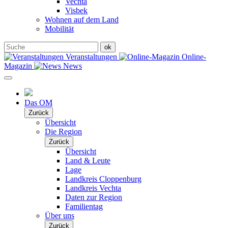
Vechta
Visbek
Wohnen auf dem Land
Mobilität
Veranstaltungen
Online-
Magazin
News
Das OM
Zurück
Übersicht
Die Region
Zurück
Übersicht
Land & Leute
Lage
Landkreis Cloppenburg
Landkreis Vechta
Daten zur Region
Familientag
Über uns
Zurück