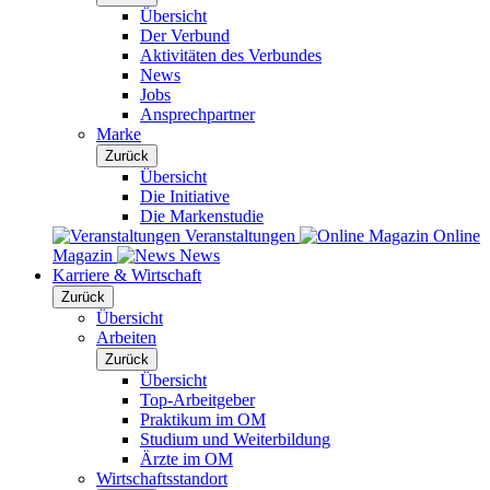
Übersicht
Der Verbund
Aktivitäten des Verbundes
News
Jobs
Ansprechpartner
Marke
Zurück
Übersicht
Die Initiative
Die Markenstudie
Veranstaltungen
Online
Magazin
News
Karriere & Wirtschaft
Zurück
Übersicht
Arbeiten
Zurück
Übersicht
Top-Arbeitgeber
Praktikum im OM
Studium und Weiterbildung
Ärzte im OM
Wirtschaftsstandort