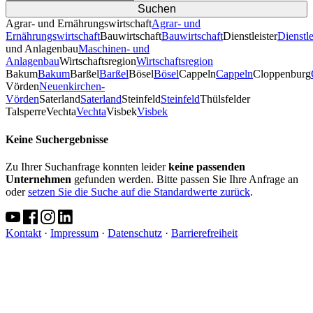
Agrar- und Ernährungswirtschaft
Agrar- und
Ernährungswirtschaft
Bauwirtschaft
Bauwirtschaft
Dienstleister
Dienstle
und Anlagenbau
Maschinen- und
Anlagenbau
Wirtschaftsregion
Wirtschaftsregion
Bakum
Bakum
Barßel
Barßel
Bösel
Bösel
Cappeln
Cappeln
Cloppenburg
Vörden
Neuenkirchen-
Vörden
Saterland
Saterland
Steinfeld
Steinfeld
Thülsfelder
TalsperreVechta
Vechta
Visbek
Visbek
Keine Suchergebnisse
Zu Ihrer Suchanfrage konnten leider
keine passenden
Unternehmen
gefunden werden. Bitte passen Sie Ihre Anfrage an
oder
setzen Sie die Suche auf die Standardwerte zurück
.
Kontakt
·
Impressum
·
Datenschutz
·
Barrierefreiheit