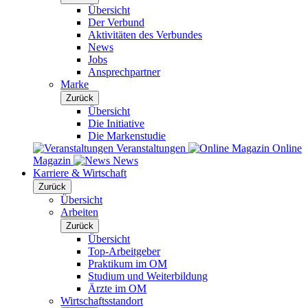
Übersicht
Der Verbund
Aktivitäten des Verbundes
News
Jobs
Ansprechpartner
Marke
Zurück
Übersicht
Die Initiative
Die Markenstudie
Veranstaltungen
Online
Magazin
News
Karriere & Wirtschaft
Zurück
Übersicht
Arbeiten
Zurück
Übersicht
Top-Arbeitgeber
Praktikum im OM
Studium und Weiterbildung
Ärzte im OM
Wirtschaftsstandort