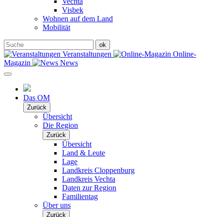
Vechta
Visbek
Wohnen auf dem Land
Mobilität
Veranstaltungen
Online-
Magazin
News
Das OM
Zurück
Übersicht
Die Region
Zurück
Übersicht
Land & Leute
Lage
Landkreis Cloppenburg
Landkreis Vechta
Daten zur Region
Familientag
Über uns
Zurück