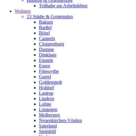
Bildung & Orientierung
Teilhabe am Arbeitsleben
Wohnen
23 Städte & Gemeinden
Bakum
Barßel
Bösel
Cappeln
Cloppenburg
Damme
Dinklage
Emstek
Essen
Friesoythe
Garrel
Goldenstedt
Holdorf
Lastrup
Lindern
Lohne
Löningen
Molbergen
Neuenkirchen-Vörden
Saterland
Steinfeld