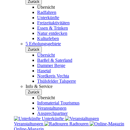
Zurück
Übersicht
Radfahren
Unterkünfte
Freizeitaktivitäten
Essen & Trinken
Natur entdecken
Kulturleben
5 Erholungsgebiete
Zurück
Übersicht
Barßel & Saterland
Dammer Berge
Hasetal
Nordkreis Vechta
Thülsfelder Talsperre
Info & Service
Zurück
Übersicht
Infomaterial Tourismus
Veranstaltungen
Ansprechpartner
Unterkünfte
Veranstaltungen
Radtouren
Online-Magazin