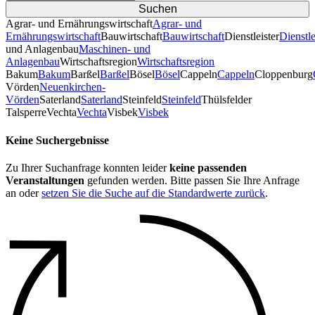
Agrar- und Ernährungswirtschaft
Agrar- und
Ernährungswirtschaft
Bauwirtschaft
Bauwirtschaft
Dienstleister
Dienstle
und Anlagenbau
Maschinen- und
Anlagenbau
Wirtschaftsregion
Wirtschaftsregion
Bakum
Bakum
Barßel
Barßel
Bösel
Bösel
Cappeln
Cappeln
Cloppenburg
Vörden
Neuenkirchen-
Vörden
Saterland
Saterland
Steinfeld
Steinfeld
Thülsfelder
TalsperreVechta
Vechta
Visbek
Visbek
Keine Suchergebnisse
Zu Ihrer Suchanfrage konnten leider
keine passenden
Veranstaltungen
gefunden werden. Bitte passen Sie Ihre Anfrage
an oder
setzen Sie die Suche auf die Standardwerte zurück
.