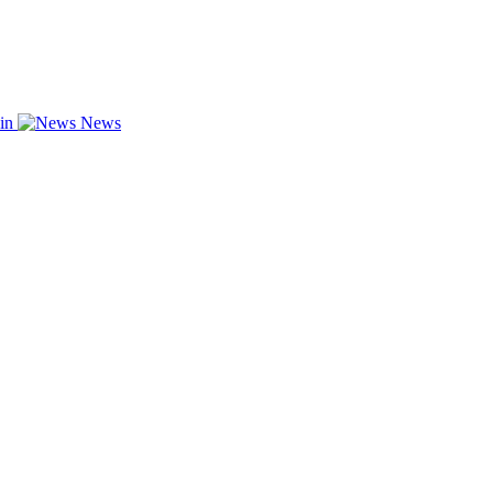
zin
News