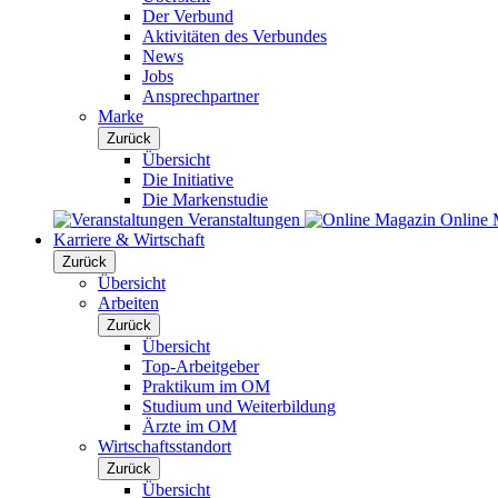
Der Verbund
Aktivitäten des Verbundes
News
Jobs
Ansprechpartner
Marke
Zurück
Übersicht
Die Initiative
Die Markenstudie
Veranstaltungen
Online 
Karriere & Wirtschaft
Zurück
Übersicht
Arbeiten
Zurück
Übersicht
Top-Arbeitgeber
Praktikum im OM
Studium und Weiterbildung
Ärzte im OM
Wirtschaftsstandort
Zurück
Übersicht