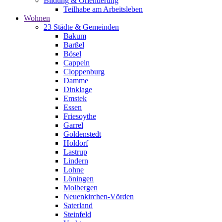
Bildung & Orientierung
Teilhabe am Arbeitsleben
Wohnen
23 Städte & Gemeinden
Bakum
Barßel
Bösel
Cappeln
Cloppenburg
Damme
Dinklage
Emstek
Essen
Friesoythe
Garrel
Goldenstedt
Holdorf
Lastrup
Lindern
Lohne
Löningen
Molbergen
Neuenkirchen-Vörden
Saterland
Steinfeld