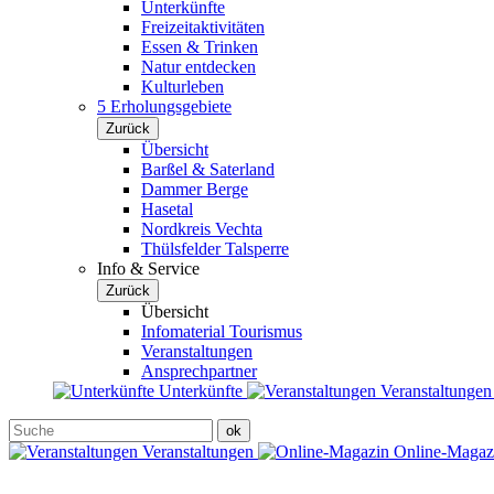
Unterkünfte
Freizeitaktivitäten
Essen & Trinken
Natur entdecken
Kulturleben
5 Erholungsgebiete
Zurück
Übersicht
Barßel & Saterland
Dammer Berge
Hasetal
Nordkreis Vechta
Thülsfelder Talsperre
Info & Service
Zurück
Übersicht
Infomaterial Tourismus
Veranstaltungen
Ansprechpartner
Unterkünfte
Veranstaltunge
Veranstaltungen
Online-Maga