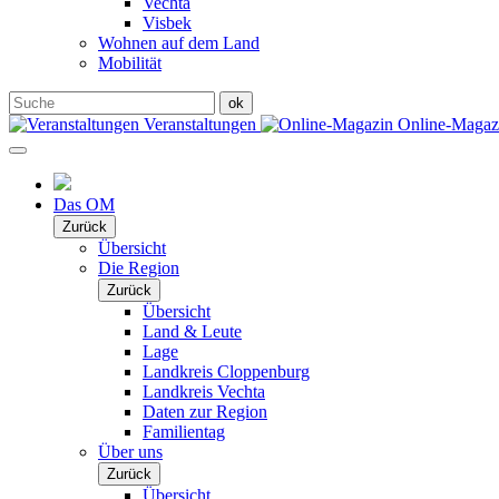
Vechta
Visbek
Wohnen auf dem Land
Mobilität
Veranstaltungen
Online-Maga
Das OM
Zurück
Übersicht
Die Region
Zurück
Übersicht
Land & Leute
Lage
Landkreis Cloppenburg
Landkreis Vechta
Daten zur Region
Familientag
Über uns
Zurück
Übersicht