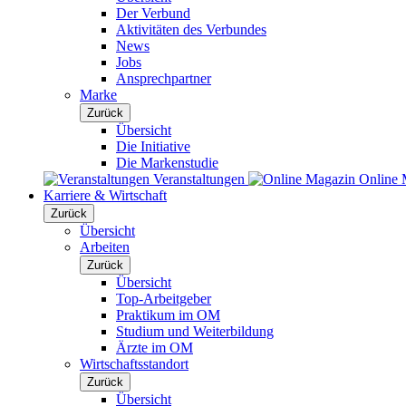
Der Verbund
Aktivitäten des Verbundes
News
Jobs
Ansprechpartner
Marke
Zurück
Übersicht
Die Initiative
Die Markenstudie
Veranstaltungen
Online 
Karriere & Wirtschaft
Zurück
Übersicht
Arbeiten
Zurück
Übersicht
Top-Arbeitgeber
Praktikum im OM
Studium und Weiterbildung
Ärzte im OM
Wirtschaftsstandort
Zurück
Übersicht