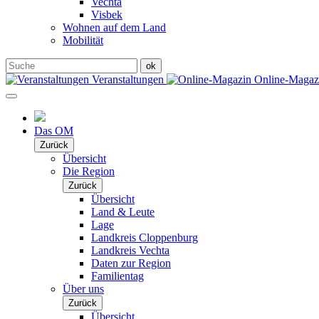
Vechta
Visbek
Wohnen auf dem Land
Mobilität
Veranstaltungen
Online-Maga
Das OM
Zurück
Übersicht
Die Region
Zurück
Übersicht
Land & Leute
Lage
Landkreis Cloppenburg
Landkreis Vechta
Daten zur Region
Familientag
Über uns
Zurück
Übersicht