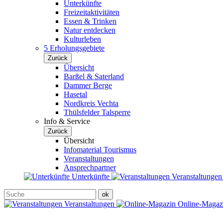
Unterkünfte
Freizeitaktivitäten
Essen & Trinken
Natur entdecken
Kulturleben
5 Erholungsgebiete
Zurück
Übersicht
Barßel & Saterland
Dammer Berge
Hasetal
Nordkreis Vechta
Thülsfelder Talsperre
Info & Service
Zurück
Übersicht
Infomaterial Tourismus
Veranstaltungen
Ansprechpartner
Unterkünfte
Veranstaltunge
Veranstaltungen
Online-Maga