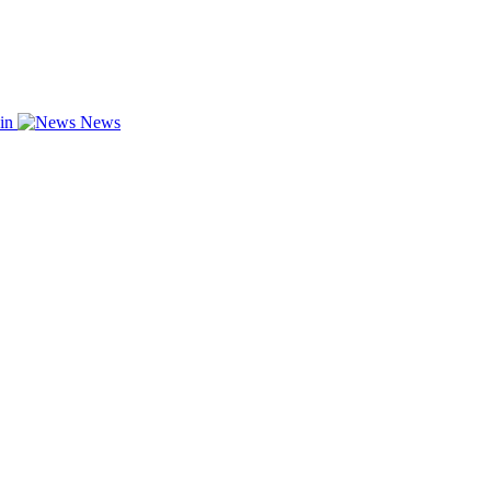
zin
News