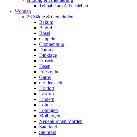
Bildung & Orientierung
Teilhabe am Arbeitsleben
Wohnen
23 Städte & Gemeinden
Bakum
Barßel
Bösel
Cappeln
Cloppenburg
Damme
Dinklage
Emstek
Essen
Friesoythe
Garrel
Goldenstedt
Holdorf
Lastrup
Lindern
Lohne
Löningen
Molbergen
Neuenkirchen-Vörden
Saterland
Steinfeld