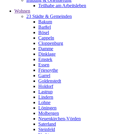
Bildung & Orientierung
Teilhabe am Arbeitsleben
Wohnen
23 Städte & Gemeinden
Bakum
Barßel
Bösel
Cappeln
Cloppenburg
Damme
Dinklage
Emstek
Essen
Friesoythe
Garrel
Goldenstedt
Holdorf
Lastrup
Lindern
Lohne
Löningen
Molbergen
Neuenkirchen-Vörden
Saterland
Steinfeld