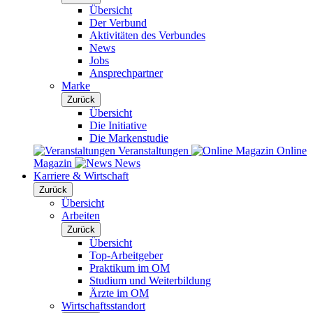
Übersicht
Der Verbund
Aktivitäten des Verbundes
News
Jobs
Ansprechpartner
Marke
Zurück
Übersicht
Die Initiative
Die Markenstudie
Veranstaltungen
Online
Magazin
News
Karriere & Wirtschaft
Zurück
Übersicht
Arbeiten
Zurück
Übersicht
Top-Arbeitgeber
Praktikum im OM
Studium und Weiterbildung
Ärzte im OM
Wirtschaftsstandort