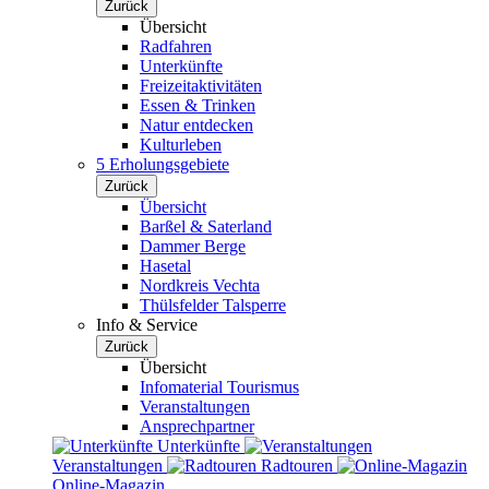
Zurück
Übersicht
Radfahren
Unterkünfte
Freizeitaktivitäten
Essen & Trinken
Natur entdecken
Kulturleben
5 Erholungsgebiete
Zurück
Übersicht
Barßel & Saterland
Dammer Berge
Hasetal
Nordkreis Vechta
Thülsfelder Talsperre
Info & Service
Zurück
Übersicht
Infomaterial Tourismus
Veranstaltungen
Ansprechpartner
Unterkünfte
Veranstaltungen
Radtouren
Online-Magazin