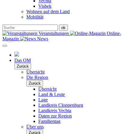
Vechta
Visbek
Wohnen auf dem Land
Mobilität
Veranstaltungen
Online-
Magazin
News
Das OM
Zurück
Übersicht
Die Region
Zurück
Übersicht
Land & Leute
Lage
Landkreis Cloppenburg
Landkreis Vechta
Daten zur Region
Familientag
Über uns
Zurück