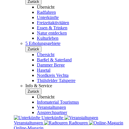
Zurück
Übersicht
Radfahren
Unterkünfte
Freizeitaktivitäten
Essen & Trinken
Natur entdecken
Kulturleben
5 Erholungsgebiete
Zurück
Übersicht
Barßel & Saterland
Dammer Berge
Hasetal
Nordkreis Vechta
Thülsfelder Talsperre
Info & Service
Zurück
Übersicht
Infomaterial Tourismus
Veranstaltungen
Ansprechpartner
Unterkünfte
Veranstaltungen
Radtouren
Online-Magazin