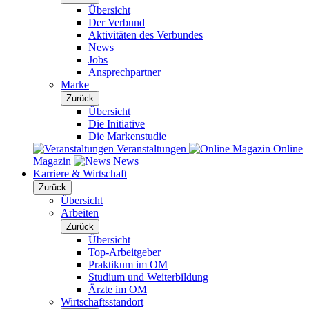
Übersicht
Der Verbund
Aktivitäten des Verbundes
News
Jobs
Ansprechpartner
Marke
Zurück
Übersicht
Die Initiative
Die Markenstudie
Veranstaltungen
Online
Magazin
News
Karriere & Wirtschaft
Zurück
Übersicht
Arbeiten
Zurück
Übersicht
Top-Arbeitgeber
Praktikum im OM
Studium und Weiterbildung
Ärzte im OM
Wirtschaftsstandort