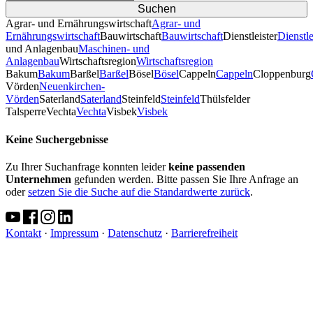
Agrar- und Ernährungswirtschaft
Agrar- und
Ernährungswirtschaft
Bauwirtschaft
Bauwirtschaft
Dienstleister
Dienstle
und Anlagenbau
Maschinen- und
Anlagenbau
Wirtschaftsregion
Wirtschaftsregion
Bakum
Bakum
Barßel
Barßel
Bösel
Bösel
Cappeln
Cappeln
Cloppenburg
Vörden
Neuenkirchen-
Vörden
Saterland
Saterland
Steinfeld
Steinfeld
Thülsfelder
TalsperreVechta
Vechta
Visbek
Visbek
Keine Suchergebnisse
Zu Ihrer Suchanfrage konnten leider
keine passenden
Unternehmen
gefunden werden. Bitte passen Sie Ihre Anfrage an
oder
setzen Sie die Suche auf die Standardwerte zurück
.
Kontakt
·
Impressum
·
Datenschutz
·
Barrierefreiheit