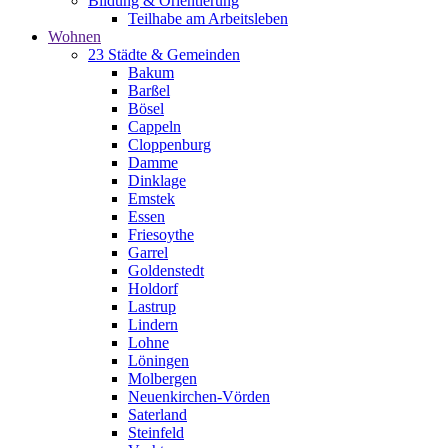
Bildung & Orientierung
Teilhabe am Arbeitsleben
Wohnen
23 Städte & Gemeinden
Bakum
Barßel
Bösel
Cappeln
Cloppenburg
Damme
Dinklage
Emstek
Essen
Friesoythe
Garrel
Goldenstedt
Holdorf
Lastrup
Lindern
Lohne
Löningen
Molbergen
Neuenkirchen-Vörden
Saterland
Steinfeld