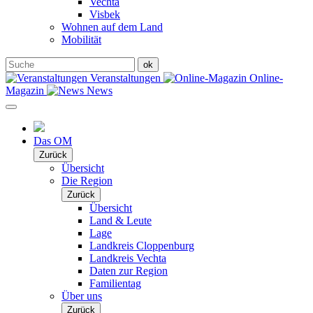
Vechta
Visbek
Wohnen auf dem Land
Mobilität
Veranstaltungen
Online-
Magazin
News
Das OM
Zurück
Übersicht
Die Region
Zurück
Übersicht
Land & Leute
Lage
Landkreis Cloppenburg
Landkreis Vechta
Daten zur Region
Familientag
Über uns
Zurück