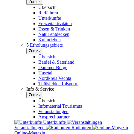
Zurück
Übersicht
Radfahren
Unterkünfte
Freizeitaktivitäten
Essen & Trinken
Natur entdecken
Kulturleben
5 Erholungsgebiete
Zurück
Übersicht
Barßel & Saterland
Dammer Berge
Hasetal
Nordkreis Vechta
Thülsfelder Talsperre
Info & Service
Zurück
Übersicht
Infomaterial Tourismus
Veranstaltungen
Ansprechpartner
Unterkünfte
Veranstaltungen
Radtouren
Online-Magazin