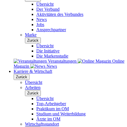
Übersicht
Der Verbund
Aktivitäten des Verbundes
News
Jobs
Ansprechpartner
Marke
Zurück
Übersicht
Die Initiative
Die Markenstudie
Veranstaltungen
Online
Magazin
News
Karriere & Wirtschaft
Zurück
Übersicht
Arbeiten
Zurück
Übersicht
Top-Arbeitgeber
Praktikum im OM
Studium und Weiterbildung
Ärzte im OM
Wirtschaftsstandort