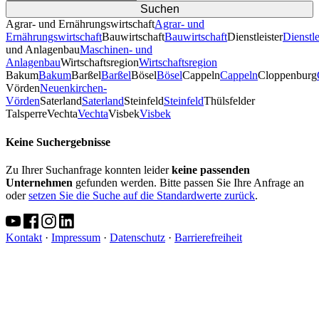
Agrar- und Ernährungswirtschaft
Agrar- und
Ernährungswirtschaft
Bauwirtschaft
Bauwirtschaft
Dienstleister
Dienstle
und Anlagenbau
Maschinen- und
Anlagenbau
Wirtschaftsregion
Wirtschaftsregion
Bakum
Bakum
Barßel
Barßel
Bösel
Bösel
Cappeln
Cappeln
Cloppenburg
Vörden
Neuenkirchen-
Vörden
Saterland
Saterland
Steinfeld
Steinfeld
Thülsfelder
TalsperreVechta
Vechta
Visbek
Visbek
Keine Suchergebnisse
Zu Ihrer Suchanfrage konnten leider
keine passenden
Unternehmen
gefunden werden. Bitte passen Sie Ihre Anfrage an
oder
setzen Sie die Suche auf die Standardwerte zurück
.
Kontakt
·
Impressum
·
Datenschutz
·
Barrierefreiheit