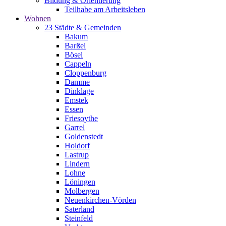
Bildung & Orientierung
Teilhabe am Arbeitsleben
Wohnen
23 Städte & Gemeinden
Bakum
Barßel
Bösel
Cappeln
Cloppenburg
Damme
Dinklage
Emstek
Essen
Friesoythe
Garrel
Goldenstedt
Holdorf
Lastrup
Lindern
Lohne
Löningen
Molbergen
Neuenkirchen-Vörden
Saterland
Steinfeld