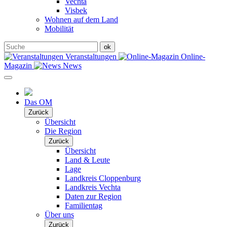
Vechta
Visbek
Wohnen auf dem Land
Mobilität
Veranstaltungen
Online-
Magazin
News
Das OM
Zurück
Übersicht
Die Region
Zurück
Übersicht
Land & Leute
Lage
Landkreis Cloppenburg
Landkreis Vechta
Daten zur Region
Familientag
Über uns
Zurück