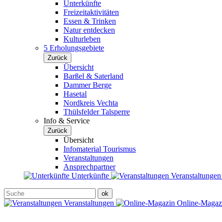
Unterkünfte
Freizeitaktivitäten
Essen & Trinken
Natur entdecken
Kulturleben
5 Erholungsgebiete
Zurück
Übersicht
Barßel & Saterland
Dammer Berge
Hasetal
Nordkreis Vechta
Thülsfelder Talsperre
Info & Service
Zurück
Übersicht
Infomaterial Tourismus
Veranstaltungen
Ansprechpartner
Unterkünfte
Veranstaltunge
Veranstaltungen
Online-Maga