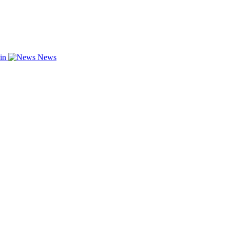
zin
News