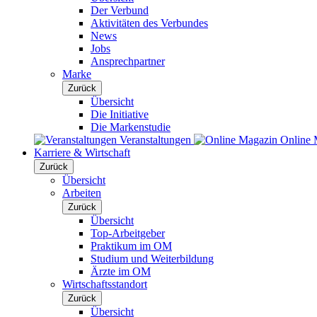
Der Verbund
Aktivitäten des Verbundes
News
Jobs
Ansprechpartner
Marke
Zurück
Übersicht
Die Initiative
Die Markenstudie
Veranstaltungen
Online 
Karriere & Wirtschaft
Zurück
Übersicht
Arbeiten
Zurück
Übersicht
Top-Arbeitgeber
Praktikum im OM
Studium und Weiterbildung
Ärzte im OM
Wirtschaftsstandort
Zurück
Übersicht