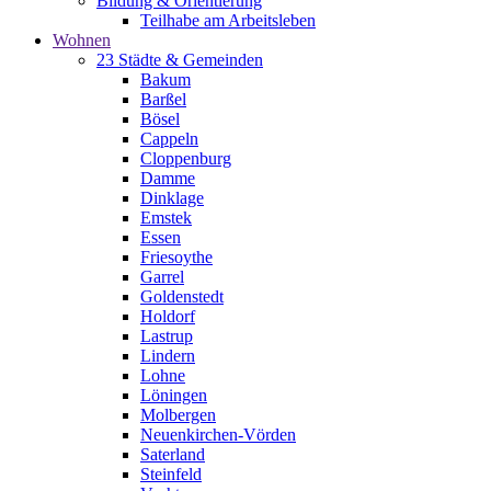
Bildung & Orientierung
Teilhabe am Arbeitsleben
Wohnen
23 Städte & Gemeinden
Bakum
Barßel
Bösel
Cappeln
Cloppenburg
Damme
Dinklage
Emstek
Essen
Friesoythe
Garrel
Goldenstedt
Holdorf
Lastrup
Lindern
Lohne
Löningen
Molbergen
Neuenkirchen-Vörden
Saterland
Steinfeld