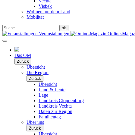
Vechta
Visbek
Wohnen auf dem Land
Mobilität
Veranstaltungen
Online-Maga
Das OM
Zurück
Übersicht
Die Region
Zurück
Übersicht
Land & Leute
Lage
Landkreis Cloppenburg
Landkreis Vechta
Daten zur Region
Familientag
Über uns
Zurück
Übersicht