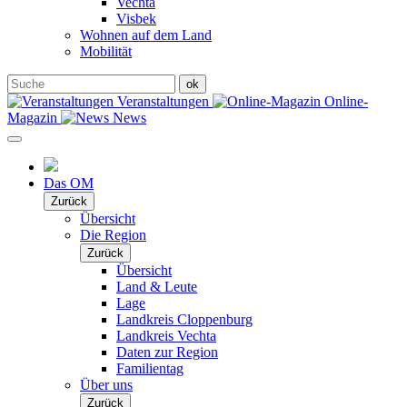
Vechta
Visbek
Wohnen auf dem Land
Mobilität
Veranstaltungen
Online-
Magazin
News
Das OM
Zurück
Übersicht
Die Region
Zurück
Übersicht
Land & Leute
Lage
Landkreis Cloppenburg
Landkreis Vechta
Daten zur Region
Familientag
Über uns
Zurück