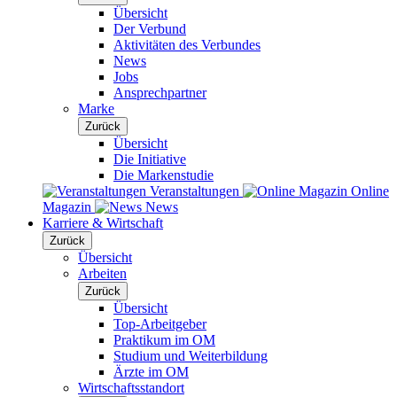
Übersicht
Der Verbund
Aktivitäten des Verbundes
News
Jobs
Ansprechpartner
Marke
Zurück
Übersicht
Die Initiative
Die Markenstudie
Veranstaltungen
Online
Magazin
News
Karriere & Wirtschaft
Zurück
Übersicht
Arbeiten
Zurück
Übersicht
Top-Arbeitgeber
Praktikum im OM
Studium und Weiterbildung
Ärzte im OM
Wirtschaftsstandort