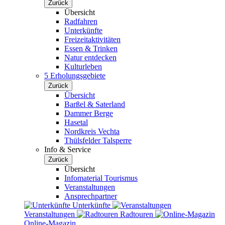
Zurück
Übersicht
Radfahren
Unterkünfte
Freizeitaktivitäten
Essen & Trinken
Natur entdecken
Kulturleben
5 Erholungsgebiete
Zurück
Übersicht
Barßel & Saterland
Dammer Berge
Hasetal
Nordkreis Vechta
Thülsfelder Talsperre
Info & Service
Zurück
Übersicht
Infomaterial Tourismus
Veranstaltungen
Ansprechpartner
Unterkünfte
Veranstaltungen
Radtouren
Online-Magazin