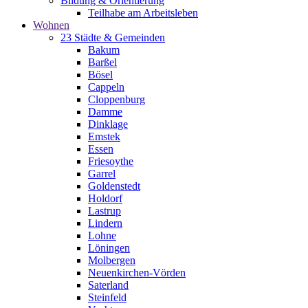
Bildung & Orientierung
Teilhabe am Arbeitsleben
Wohnen
23 Städte & Gemeinden
Bakum
Barßel
Bösel
Cappeln
Cloppenburg
Damme
Dinklage
Emstek
Essen
Friesoythe
Garrel
Goldenstedt
Holdorf
Lastrup
Lindern
Lohne
Löningen
Molbergen
Neuenkirchen-Vörden
Saterland
Steinfeld