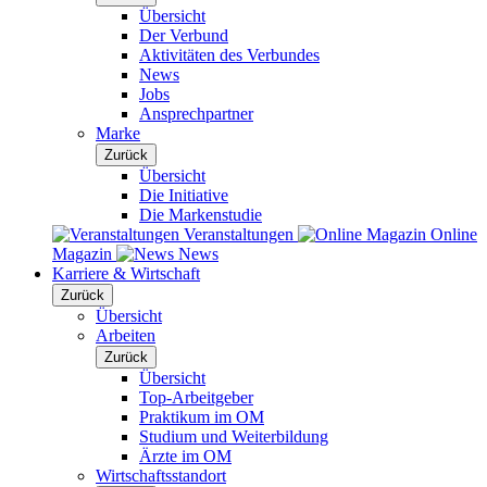
Übersicht
Der Verbund
Aktivitäten des Verbundes
News
Jobs
Ansprechpartner
Marke
Zurück
Übersicht
Die Initiative
Die Markenstudie
Veranstaltungen
Online
Magazin
News
Karriere & Wirtschaft
Zurück
Übersicht
Arbeiten
Zurück
Übersicht
Top-Arbeitgeber
Praktikum im OM
Studium und Weiterbildung
Ärzte im OM
Wirtschaftsstandort