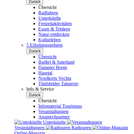
Zurück
Übersicht
Radfahren
Unterkünfte
Freizeitaktivitäten
Essen & Trinken
Natur entdecken
Kulturleben
5 Erholungsgebiete
Zurück
Übersicht
Barßel & Saterland
Dammer Berge
Hasetal
Nordkreis Vechta
Thülsfelder Talsperre
Info & Service
Zurück
Übersicht
Infomaterial Tourismus
Veranstaltungen
Ansprechpartner
Unterkünfte
Veranstaltungen
Radtouren
Online-Magazin