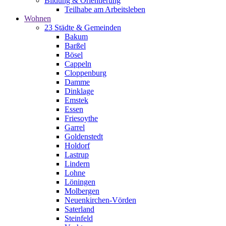
Bildung & Orientierung
Teilhabe am Arbeitsleben
Wohnen
23 Städte & Gemeinden
Bakum
Barßel
Bösel
Cappeln
Cloppenburg
Damme
Dinklage
Emstek
Essen
Friesoythe
Garrel
Goldenstedt
Holdorf
Lastrup
Lindern
Lohne
Löningen
Molbergen
Neuenkirchen-Vörden
Saterland
Steinfeld