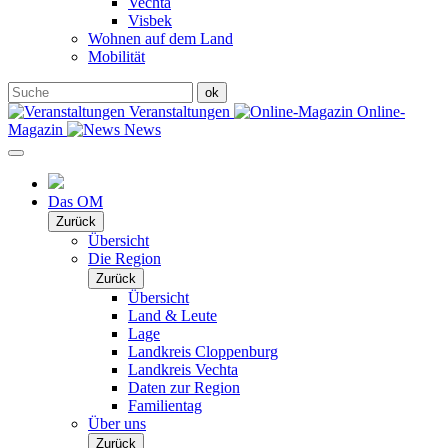
Vechta
Visbek
Wohnen auf dem Land
Mobilität
Veranstaltungen
Online-
Magazin
News
Das OM
Zurück
Übersicht
Die Region
Zurück
Übersicht
Land & Leute
Lage
Landkreis Cloppenburg
Landkreis Vechta
Daten zur Region
Familientag
Über uns
Zurück