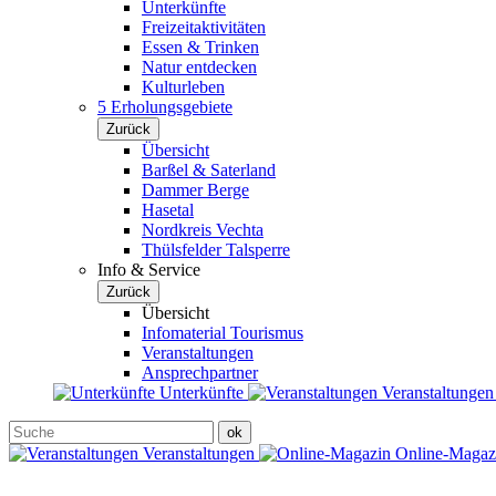
Unterkünfte
Freizeitaktivitäten
Essen & Trinken
Natur entdecken
Kulturleben
5 Erholungsgebiete
Zurück
Übersicht
Barßel & Saterland
Dammer Berge
Hasetal
Nordkreis Vechta
Thülsfelder Talsperre
Info & Service
Zurück
Übersicht
Infomaterial Tourismus
Veranstaltungen
Ansprechpartner
Unterkünfte
Veranstaltunge
Veranstaltungen
Online-Maga