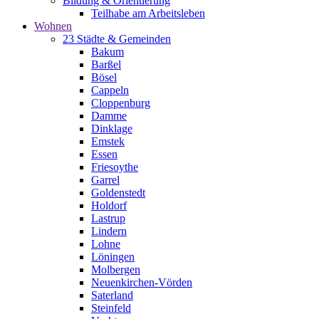
Bildung & Orientierung
Teilhabe am Arbeitsleben
Wohnen
23 Städte & Gemeinden
Bakum
Barßel
Bösel
Cappeln
Cloppenburg
Damme
Dinklage
Emstek
Essen
Friesoythe
Garrel
Goldenstedt
Holdorf
Lastrup
Lindern
Lohne
Löningen
Molbergen
Neuenkirchen-Vörden
Saterland
Steinfeld