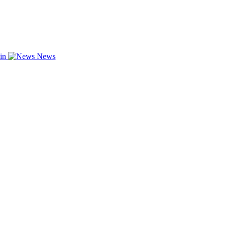
zin
News