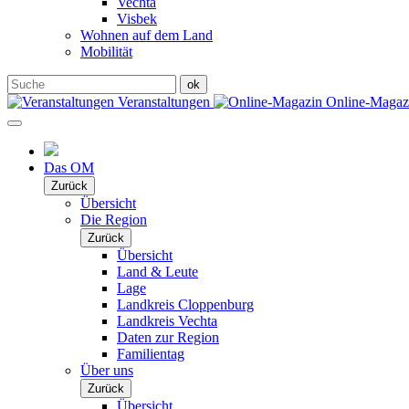
Vechta
Visbek
Wohnen auf dem Land
Mobilität
Veranstaltungen
Online-Maga
Das OM
Zurück
Übersicht
Die Region
Zurück
Übersicht
Land & Leute
Lage
Landkreis Cloppenburg
Landkreis Vechta
Daten zur Region
Familientag
Über uns
Zurück
Übersicht