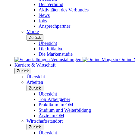
Der Verbund
Aktivitäten des Verbundes
News
Jobs
Ansprechpartner
Marke
Zurück
Übersicht
Die Initiative
Die Markenstudie
Veranstaltungen
Online 
Karriere & Wirtschaft
Zurück
Übersicht
Arbeiten
Zurück
Übersicht
Top-Arbeitgeber
Praktikum im OM
Studium und Weiterbildung
Ärzte im OM
Wirtschaftsstandort
Zurück
Übersicht