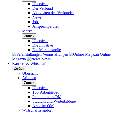
Übersicht
Der Verbund
Aktivitäten des Verbundes
News
Jobs
Ansprechpartner
Marke
Zurück
Übersicht
Die Initiative
Die Markenstudie
Veranstaltungen
Online
Magazin
News
Karriere & Wirtschaft
Zurück
Übersicht
Arbeiten
Zurück
Übersicht
Top-Arbeitgeber
Praktikum im OM
Studium und Weiterbildung
Ärzte im OM
Wirtschaftsstandort