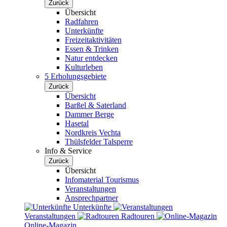
Zurück
Übersicht
Radfahren
Unterkünfte
Freizeitaktivitäten
Essen & Trinken
Natur entdecken
Kulturleben
5 Erholungsgebiete
Zurück
Übersicht
Barßel & Saterland
Dammer Berge
Hasetal
Nordkreis Vechta
Thülsfelder Talsperre
Info & Service
Zurück
Übersicht
Infomaterial Tourismus
Veranstaltungen
Ansprechpartner
Unterkünfte
Veranstaltungen
Radtouren
Online-Magazin