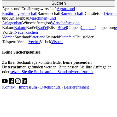
Agrar- und Ernährungswirtschaft
Agrar- und
Ernährungswirtschaft
Bauwirtschaft
Bauwirtschaft
Dienstleister
Dienstle
und Anlagenbau
Maschinen- und
Anlagenbau
Wirtschaftsregion
Wirtschaftsregion
Bakum
Bakum
Barßel
Barßel
Bösel
Bösel
Cappeln
Cappeln
Cloppenburg
Vörden
Neuenkirchen-
Vörden
Saterland
Saterland
Steinfeld
Steinfeld
Thülsfelder
TalsperreVechta
Vechta
Visbek
Visbek
Keine Suchergebnisse
Zu Ihrer Suchanfrage konnten leider
keine passenden
Unternehmen
gefunden werden. Bitte passen Sie Ihre Anfrage an
oder
setzen Sie die Suche auf die Standardwerte zurück
.
Kontakt
·
Impressum
·
Datenschutz
·
Barrierefreiheit