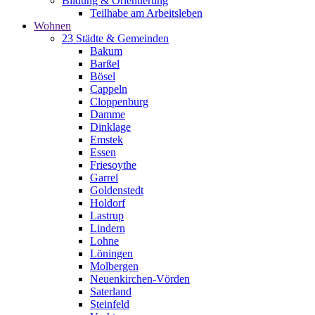
Bildung & Orientierung
Teilhabe am Arbeitsleben
Wohnen
23 Städte & Gemeinden
Bakum
Barßel
Bösel
Cappeln
Cloppenburg
Damme
Dinklage
Emstek
Essen
Friesoythe
Garrel
Goldenstedt
Holdorf
Lastrup
Lindern
Lohne
Löningen
Molbergen
Neuenkirchen-Vörden
Saterland
Steinfeld