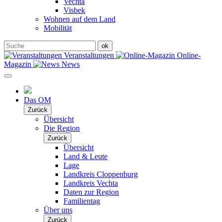
Vechta
Visbek
Wohnen auf dem Land
Mobilität
Veranstaltungen
Online-
Magazin
News
Das OM
Zurück
Übersicht
Die Region
Zurück
Übersicht
Land & Leute
Lage
Landkreis Cloppenburg
Landkreis Vechta
Daten zur Region
Familientag
Über uns
Zurück