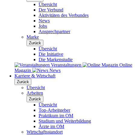
Übersicht
Der Verbund
Aktivitäten des Verbundes
News
Jobs
Ansprechpartner
Marke
Zurück
Übersicht
Die Initiative
Die Markenstudie
Veranstaltungen
Online
Magazin
News
Karriere & Wirtschaft
Zurück
Übersicht
Arbeiten
Zurück
Übersicht
Top-Arbeitgeber
Praktikum im OM
Studium und Weiterbildung
Ärzte im OM
Wirtschaftsstandort