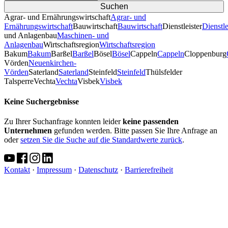
Agrar- und Ernährungswirtschaft
Agrar- und
Ernährungswirtschaft
Bauwirtschaft
Bauwirtschaft
Dienstleister
Dienstle
und Anlagenbau
Maschinen- und
Anlagenbau
Wirtschaftsregion
Wirtschaftsregion
Bakum
Bakum
Barßel
Barßel
Bösel
Bösel
Cappeln
Cappeln
Cloppenburg
Vörden
Neuenkirchen-
Vörden
Saterland
Saterland
Steinfeld
Steinfeld
Thülsfelder
TalsperreVechta
Vechta
Visbek
Visbek
Keine Suchergebnisse
Zu Ihrer Suchanfrage konnten leider
keine passenden
Unternehmen
gefunden werden. Bitte passen Sie Ihre Anfrage an
oder
setzen Sie die Suche auf die Standardwerte zurück
.
Kontakt
·
Impressum
·
Datenschutz
·
Barrierefreiheit