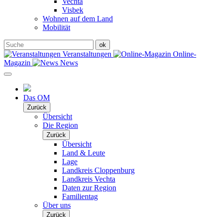
Vechta
Visbek
Wohnen auf dem Land
Mobilität
Veranstaltungen
Online-
Magazin
News
Das OM
Zurück
Übersicht
Die Region
Zurück
Übersicht
Land & Leute
Lage
Landkreis Cloppenburg
Landkreis Vechta
Daten zur Region
Familientag
Über uns
Zurück