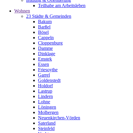
Bildung & Orientierung
Teilhabe am Arbeitsleben
Wohnen
23 Städte & Gemeinden
Bakum
Barßel
Bösel
Cappeln
Cloppenburg
Damme
Dinklage
Emstek
Essen
Friesoythe
Garrel
Goldenstedt
Holdorf
Lastrup
Lindern
Lohne
Löningen
Molbergen
Neuenkirchen-Vörden
Saterland
Steinfeld