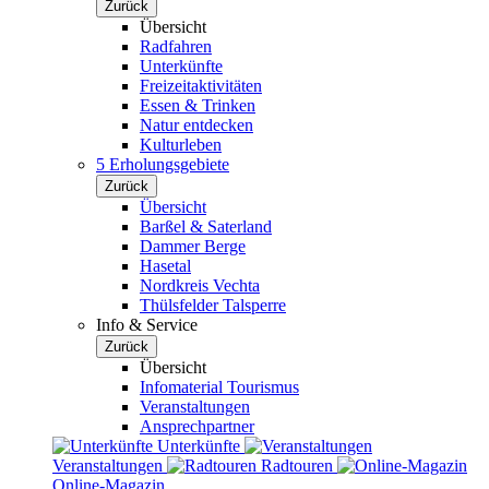
Zurück
Übersicht
Radfahren
Unterkünfte
Freizeitaktivitäten
Essen & Trinken
Natur entdecken
Kulturleben
5 Erholungsgebiete
Zurück
Übersicht
Barßel & Saterland
Dammer Berge
Hasetal
Nordkreis Vechta
Thülsfelder Talsperre
Info & Service
Zurück
Übersicht
Infomaterial Tourismus
Veranstaltungen
Ansprechpartner
Unterkünfte
Veranstaltungen
Radtouren
Online-Magazin