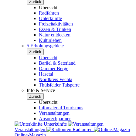
Zurück
Übersicht
Radfahren
Unterkünfte
Freizeitaktivitäten
Essen & Trinken
Natur entdecken
Kulturleben
5 Erholungsgebiete
Zurück
Übersicht
Barßel & Saterland
Dammer Berge
Hasetal
Nordkreis Vechta
Thülsfelder Talsperre
Info & Service
Zurück
Übersicht
Infomaterial Tourismus
Veranstaltungen
Ansprechpartner
Unterkünfte
Veranstaltungen
Radtouren
Online-Magazin