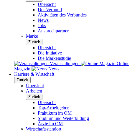
Übersicht
Der Verbund
Aktivitäten des Verbundes
News
Jobs
Ansprechpartner
Marke
Zurück
Übersicht
Die Initiative
Die Markenstudie
Veranstaltungen
Online
Magazin
News
Karriere & Wirtschaft
Zurück
Übersicht
Arbeiten
Zurück
Übersicht
Top-Arbeitgeber
Praktikum im OM
Studium und Weiterbildung
Ärzte im OM
Wirtschaftsstandort