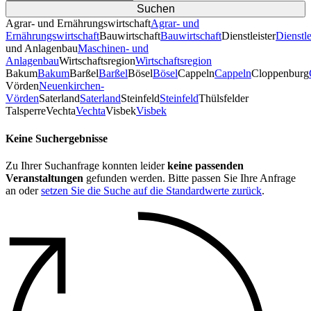
Agrar- und Ernährungswirtschaft
Agrar- und
Ernährungswirtschaft
Bauwirtschaft
Bauwirtschaft
Dienstleister
Dienstle
und Anlagenbau
Maschinen- und
Anlagenbau
Wirtschaftsregion
Wirtschaftsregion
Bakum
Bakum
Barßel
Barßel
Bösel
Bösel
Cappeln
Cappeln
Cloppenburg
Vörden
Neuenkirchen-
Vörden
Saterland
Saterland
Steinfeld
Steinfeld
Thülsfelder
TalsperreVechta
Vechta
Visbek
Visbek
Keine Suchergebnisse
Zu Ihrer Suchanfrage konnten leider
keine passenden
Veranstaltungen
gefunden werden. Bitte passen Sie Ihre Anfrage
an oder
setzen Sie die Suche auf die Standardwerte zurück
.