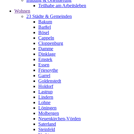
Bildung & Orientierung
Teilhabe am Arbeitsleben
Wohnen
23 Städte & Gemeinden
Bakum
Barßel
Bösel
Cappeln
Cloppenburg
Damme
Dinklage
Emstek
Essen
Friesoythe
Garrel
Goldenstedt
Holdorf
Lastrup
Lindern
Lohne
Löningen
Molbergen
Neuenkirchen-Vörden
Saterland
Steinfeld