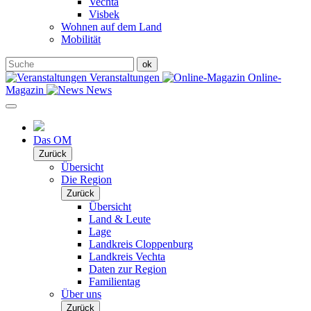
Vechta
Visbek
Wohnen auf dem Land
Mobilität
Veranstaltungen
Online-
Magazin
News
Das OM
Zurück
Übersicht
Die Region
Zurück
Übersicht
Land & Leute
Lage
Landkreis Cloppenburg
Landkreis Vechta
Daten zur Region
Familientag
Über uns
Zurück