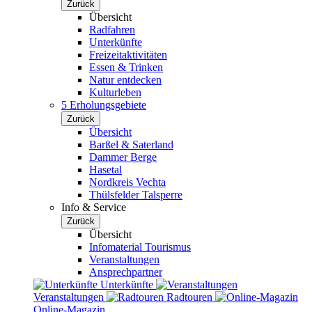
Zurück
Übersicht
Radfahren
Unterkünfte
Freizeitaktivitäten
Essen & Trinken
Natur entdecken
Kulturleben
5 Erholungsgebiete
Zurück
Übersicht
Barßel & Saterland
Dammer Berge
Hasetal
Nordkreis Vechta
Thülsfelder Talsperre
Info & Service
Zurück
Übersicht
Infomaterial Tourismus
Veranstaltungen
Ansprechpartner
Unterkünfte
Veranstaltungen
Radtouren
Online-Magazin