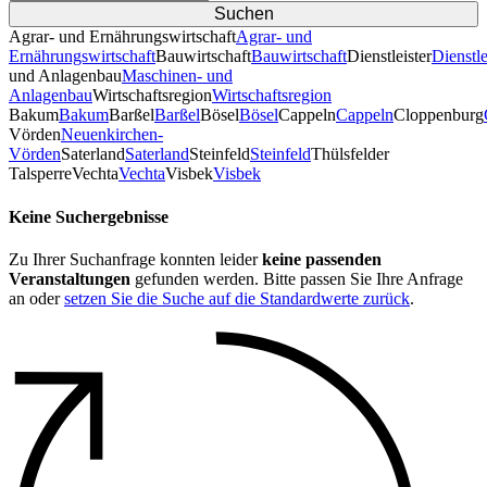
Agrar- und Ernährungswirtschaft
Agrar- und
Ernährungswirtschaft
Bauwirtschaft
Bauwirtschaft
Dienstleister
Dienstle
und Anlagenbau
Maschinen- und
Anlagenbau
Wirtschaftsregion
Wirtschaftsregion
Bakum
Bakum
Barßel
Barßel
Bösel
Bösel
Cappeln
Cappeln
Cloppenburg
Vörden
Neuenkirchen-
Vörden
Saterland
Saterland
Steinfeld
Steinfeld
Thülsfelder
TalsperreVechta
Vechta
Visbek
Visbek
Keine Suchergebnisse
Zu Ihrer Suchanfrage konnten leider
keine passenden
Veranstaltungen
gefunden werden. Bitte passen Sie Ihre Anfrage
an oder
setzen Sie die Suche auf die Standardwerte zurück
.