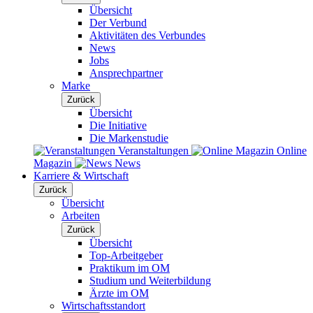
Übersicht
Der Verbund
Aktivitäten des Verbundes
News
Jobs
Ansprechpartner
Marke
Zurück
Übersicht
Die Initiative
Die Markenstudie
Veranstaltungen
Online
Magazin
News
Karriere & Wirtschaft
Zurück
Übersicht
Arbeiten
Zurück
Übersicht
Top-Arbeitgeber
Praktikum im OM
Studium und Weiterbildung
Ärzte im OM
Wirtschaftsstandort