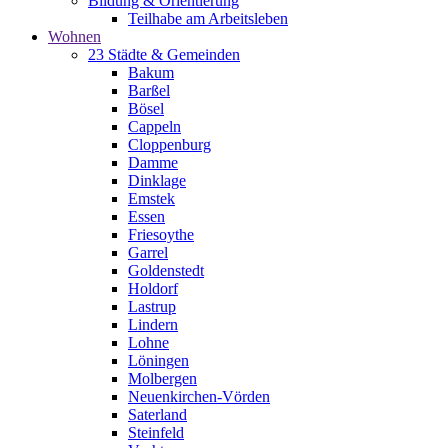
Bildung & Orientierung
Teilhabe am Arbeitsleben
Wohnen
23 Städte & Gemeinden
Bakum
Barßel
Bösel
Cappeln
Cloppenburg
Damme
Dinklage
Emstek
Essen
Friesoythe
Garrel
Goldenstedt
Holdorf
Lastrup
Lindern
Lohne
Löningen
Molbergen
Neuenkirchen-Vörden
Saterland
Steinfeld