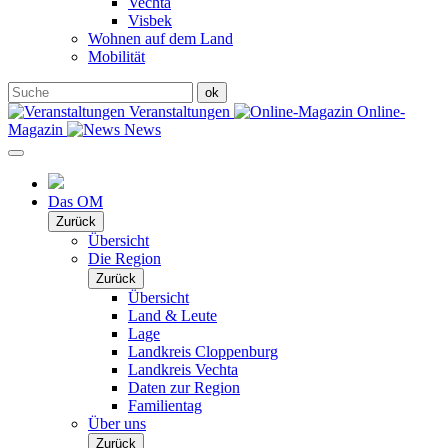
Vechta
Visbek
Wohnen auf dem Land
Mobilität
Veranstaltungen
Online-
Magazin
News
Das OM
Zurück
Übersicht
Die Region
Zurück
Übersicht
Land & Leute
Lage
Landkreis Cloppenburg
Landkreis Vechta
Daten zur Region
Familientag
Über uns
Zurück