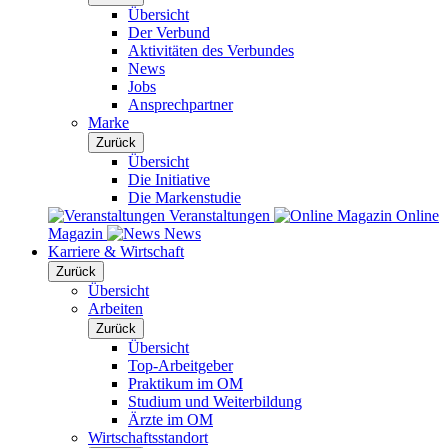
Übersicht
Der Verbund
Aktivitäten des Verbundes
News
Jobs
Ansprechpartner
Marke
Zurück
Übersicht
Die Initiative
Die Markenstudie
Veranstaltungen
Online
Magazin
News
Karriere & Wirtschaft
Zurück
Übersicht
Arbeiten
Zurück
Übersicht
Top-Arbeitgeber
Praktikum im OM
Studium und Weiterbildung
Ärzte im OM
Wirtschaftsstandort