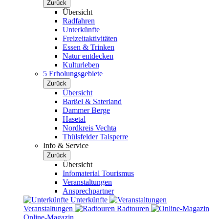
Zurück
Übersicht
Radfahren
Unterkünfte
Freizeitaktivitäten
Essen & Trinken
Natur entdecken
Kulturleben
5 Erholungsgebiete
Zurück
Übersicht
Barßel & Saterland
Dammer Berge
Hasetal
Nordkreis Vechta
Thülsfelder Talsperre
Info & Service
Zurück
Übersicht
Infomaterial Tourismus
Veranstaltungen
Ansprechpartner
Unterkünfte
Veranstaltungen
Radtouren
Online-Magazin