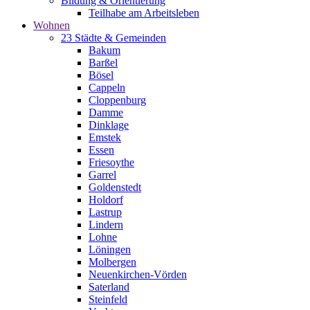
Bildung & Orientierung
Teilhabe am Arbeitsleben
Wohnen
23 Städte & Gemeinden
Bakum
Barßel
Bösel
Cappeln
Cloppenburg
Damme
Dinklage
Emstek
Essen
Friesoythe
Garrel
Goldenstedt
Holdorf
Lastrup
Lindern
Lohne
Löningen
Molbergen
Neuenkirchen-Vörden
Saterland
Steinfeld