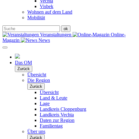
Vechta
Visbek
Wohnen auf dem Land
Mobilität
Veranstaltungen
Online-
Magazin
News
Das OM
Zurück
Übersicht
Die Region
Zurück
Übersicht
Land & Leute
Lage
Landkreis Cloppenburg
Landkreis Vechta
Daten zur Region
Familientag
Über uns
Zurück