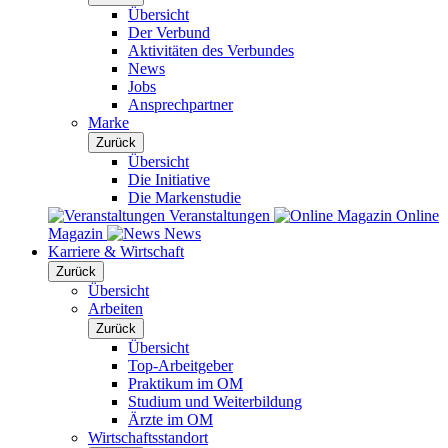
Übersicht
Der Verbund
Aktivitäten des Verbundes
News
Jobs
Ansprechpartner
Marke
Zurück
Übersicht
Die Initiative
Die Markenstudie
Veranstaltungen
Online
Magazin
News
Karriere & Wirtschaft
Zurück
Übersicht
Arbeiten
Zurück
Übersicht
Top-Arbeitgeber
Praktikum im OM
Studium und Weiterbildung
Ärzte im OM
Wirtschaftsstandort