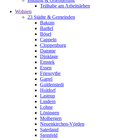
Bildung & Orientierung
Teilhabe am Arbeitsleben
Wohnen
23 Städte & Gemeinden
Bakum
Barßel
Bösel
Cappeln
Cloppenburg
Damme
Dinklage
Emstek
Essen
Friesoythe
Garrel
Goldenstedt
Holdorf
Lastrup
Lindern
Lohne
Löningen
Molbergen
Neuenkirchen-Vörden
Saterland
Steinfeld