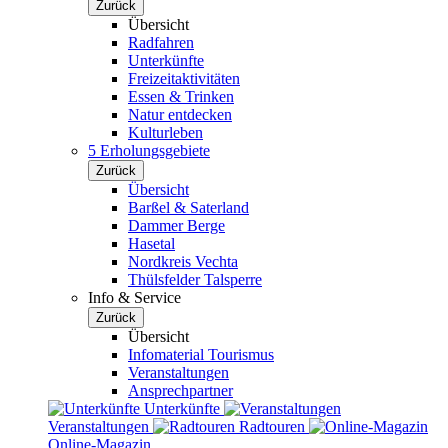
Zurück
Übersicht
Radfahren
Unterkünfte
Freizeitaktivitäten
Essen & Trinken
Natur entdecken
Kulturleben
5 Erholungsgebiete
Zurück
Übersicht
Barßel & Saterland
Dammer Berge
Hasetal
Nordkreis Vechta
Thülsfelder Talsperre
Info & Service
Zurück
Übersicht
Infomaterial Tourismus
Veranstaltungen
Ansprechpartner
Unterkünfte
Veranstaltungen
Radtouren
Online-Magazin