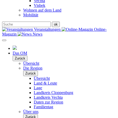
Vechta
Visbek
Wohnen auf dem Land
Mobilität
Veranstaltungen
Online-
Magazin
News
Das OM
Zurück
Übersicht
Die Region
Zurück
Übersicht
Land & Leute
Lage
Landkreis Cloppenburg
Landkreis Vechta
Daten zur Region
Familientag
Über uns
Zurück