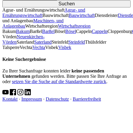
Agrar- und Ernährungswirtschaft
Agrar- und
Ernährungswirtschaft
Bauwirtschaft
Bauwirtschaft
Dienstleister
Dienstle
und Anlagenbau
Maschinen- und
Anlagenbau
Wirtschaftsregion
Wirtschaftsregion
Bakum
Bakum
Barßel
Barßel
Bösel
Bösel
Cappeln
Cappeln
Cloppenburg
Vörden
Neuenkirchen-
Vörden
Saterland
Saterland
Steinfeld
Steinfeld
Thülsfelder
TalsperreVechta
Vechta
Visbek
Visbek
Keine Suchergebnisse
Zu Ihrer Suchanfrage konnten leider
keine passenden
Unternehmen
gefunden werden. Bitte passen Sie Ihre Anfrage an
oder
setzen Sie die Suche auf die Standardwerte zurück
.
Kontakt
·
Impressum
·
Datenschutz
·
Barrierefreiheit