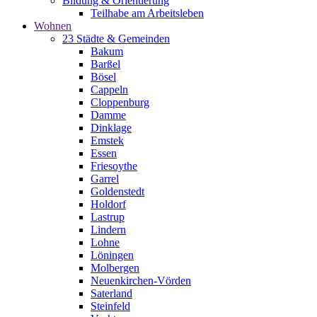
Bildung & Orientierung
Teilhabe am Arbeitsleben
Wohnen
23 Städte & Gemeinden
Bakum
Barßel
Bösel
Cappeln
Cloppenburg
Damme
Dinklage
Emstek
Essen
Friesoythe
Garrel
Goldenstedt
Holdorf
Lastrup
Lindern
Lohne
Löningen
Molbergen
Neuenkirchen-Vörden
Saterland
Steinfeld