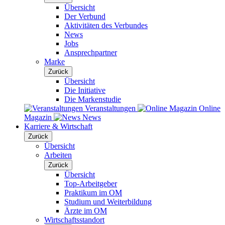
Übersicht
Der Verbund
Aktivitäten des Verbundes
News
Jobs
Ansprechpartner
Marke
Zurück
Übersicht
Die Initiative
Die Markenstudie
Veranstaltungen
Online
Magazin
News
Karriere & Wirtschaft
Zurück
Übersicht
Arbeiten
Zurück
Übersicht
Top-Arbeitgeber
Praktikum im OM
Studium und Weiterbildung
Ärzte im OM
Wirtschaftsstandort