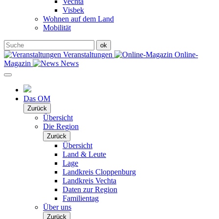
Vechta
Visbek
Wohnen auf dem Land
Mobilität
Veranstaltungen
Online-
Magazin
News
Das OM
Zurück
Übersicht
Die Region
Zurück
Übersicht
Land & Leute
Lage
Landkreis Cloppenburg
Landkreis Vechta
Daten zur Region
Familientag
Über uns
Zurück