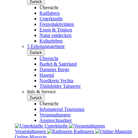
Zurück
Übersicht
Radfahren
Unterkünfte
Freizeitaktivitäten
Essen & Trinken
Natur entdecken
Kulturleben
5 Erholungsgebiete
Zurück
Übersicht
Barßel & Saterland
Dammer Berge
Hasetal
Nordkreis Vechta
Thülsfelder Talsperre
Info & Service
Zurück
Übersicht
Infomaterial Tourismus
Veranstaltungen
Ansprechpartner
Unterkünfte
Veranstaltungen
Radtouren
Online-Magazin