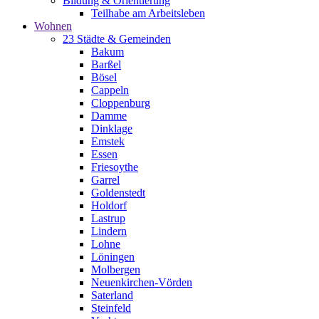
Bildung & Orientierung
Teilhabe am Arbeitsleben
Wohnen
23 Städte & Gemeinden
Bakum
Barßel
Bösel
Cappeln
Cloppenburg
Damme
Dinklage
Emstek
Essen
Friesoythe
Garrel
Goldenstedt
Holdorf
Lastrup
Lindern
Lohne
Löningen
Molbergen
Neuenkirchen-Vörden
Saterland
Steinfeld