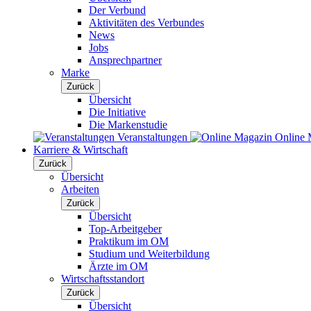
Der Verbund
Aktivitäten des Verbundes
News
Jobs
Ansprechpartner
Marke
Zurück
Übersicht
Die Initiative
Die Markenstudie
Veranstaltungen
Online 
Karriere & Wirtschaft
Zurück
Übersicht
Arbeiten
Zurück
Übersicht
Top-Arbeitgeber
Praktikum im OM
Studium und Weiterbildung
Ärzte im OM
Wirtschaftsstandort
Zurück
Übersicht