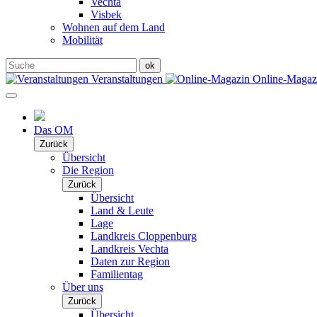
Vechta
Visbek
Wohnen auf dem Land
Mobilität
Veranstaltungen
Online-Maga
Das OM
Zurück
Übersicht
Die Region
Zurück
Übersicht
Land & Leute
Lage
Landkreis Cloppenburg
Landkreis Vechta
Daten zur Region
Familientag
Über uns
Zurück
Übersicht