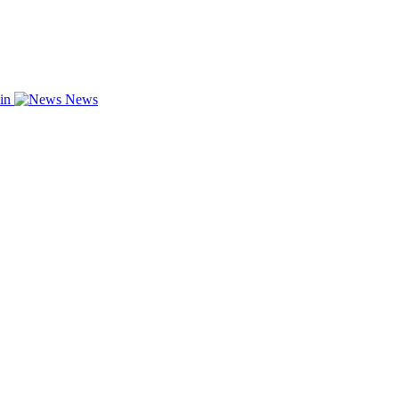
zin
News