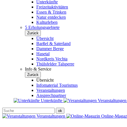
Unterkünfte
Freizeitaktivitäten
Essen & Trinken
Natur entdecken
Kulturleben
5 Erholungsgebiete
Zurück
Übersicht
Barßel & Saterland
Dammer Berge
Hasetal
Nordkreis Vechta
Thülsfelder Talsperre
Info & Service
Zurück
Übersicht
Infomaterial Tourismus
Veranstaltungen
Ansprechpartner
Unterkünfte
Veranstaltunge
Veranstaltungen
Online-Maga